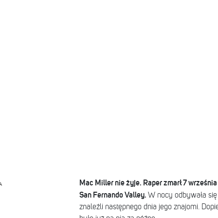
Mac Miller nie żyje. Raper zmarł 7 wrześn
A
San Fernando Valley.
W nocy odbywała się t
znaleźli następnego dnia jego znajomi. Dop