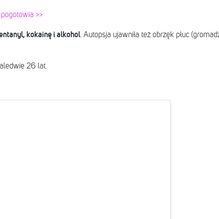
 pogotowia >>
ntanyl, kokainę i alkohol
. Autopsja ujawniła też obrzęk płuc (groma
aledwie 26 lat.