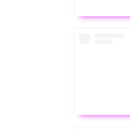
Wyświ
I had a conversation wi
amongst other thin
Post udostępniony pr