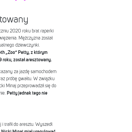
ztowany
czniu 2020 roku brat raperki
więzienia. Mężczyzna został
alnego dziewczynki.
th „Zoo” Petty, z którym
9 roku, został aresztowany.
 skazany za jazdę samochodem
az próbę gwałtu. W związku
ki Minaj przeprowadził się do
Petty jednak tego nie
nie.
i trafił do aresztu. Wyszedł
 Nicki Minaj miał uregulować