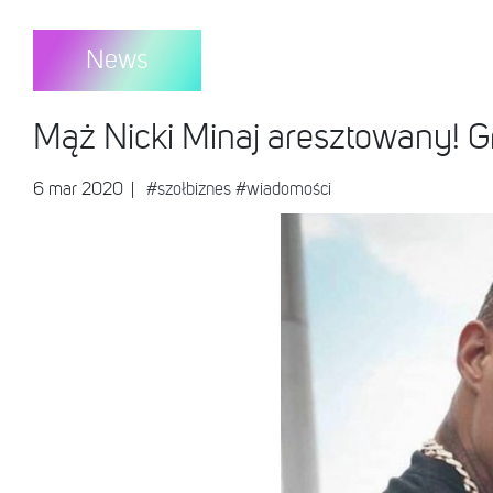
News
Mąż Nicki Minaj aresztowany! Gr
6 mar 2020
|
#szołbiznes
#wiadomości