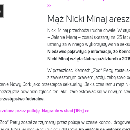
>>
Mąż Nicki Minaj ares
Nicki Minaj przechodzi trudne chwile. W sty
– Jalanie Maraj – został skazany na 25 lat 
uznany za winnego wykorzystywania seksu
Niedawno pojawiły się informacje, że Kenne
Nicki Minaj wzięła ślub w październiku 201
W przeszłości Kenneth „Zoo” Petty został
z zawieszonym prawem jazdy, zabójstwo or
tanie Nowy Jork jako przestępca seksualny. Jakiś czas temu mąż Nic
żczyzna powinien zgłosić ten fakt i zarejestrować się w nowym sta
 przestępstwo federalne.
rzelona przez policję. Nagranie w sieci [18+] >>
oo” Petty został zatrzymany przez policję w czasie kontroli drogowej 
Po wyjściu na wolność mąż
aucji, która wynosiła 20 tysięcy dolarów.