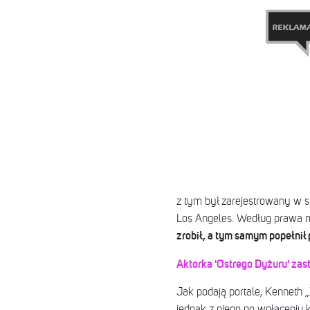
z tym był zarejestrowany w s
Los Angeles. Według prawa mę
zrobił, a tym samym popełnił
Aktorka 'Ostrego Dyżuru' zast
Jak podają portale, Kenneth „Z
jednak z niego po wpłaceniu k