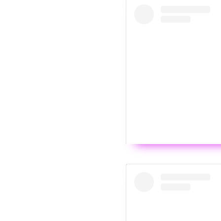
Wyświ
Post udostępniony prze
Wyświ