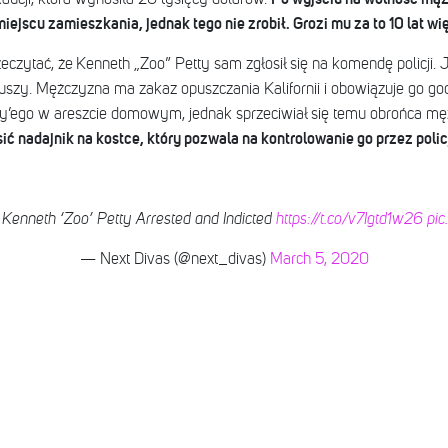
iejscu zamieszkania, jednak tego nie zrobił. Grozi mu za to 10 lat wi
zytać, że Kenneth „Zoo” Petty sam zgłosił się na komendę policji. J
uszy. Mężczyzna ma zakaz opuszczania Kalifornii i obowiązuje go god
ty’ego w areszcie domowym, jednak sprzeciwiał się temu obrońca męż
ć nadajnik na kostce, który pozwala na kontrolowanie go przez polic
 Kenneth ‘Zoo’ Petty Arrested and Indicted
https://t.co/v7Igtd1w26
pi
— Next Divas (@next_divas)
March 5, 2020