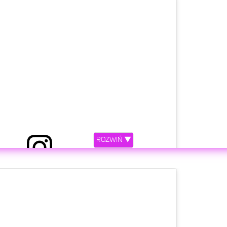
etl ten post na Instagramie.
ROZWIŃ ▼
z Barbie (@nickiminaj)
Lut 27, 2020 o 5:52 PST
etl ten post na Instagramie.