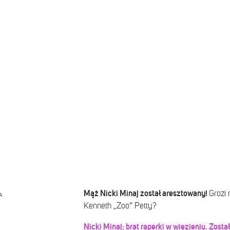
Mąż Nicki Minaj został aresztowany!
Grozi 
A
Kenneth „Zoo” Petty?
Nicki Minaj: brat raperki w więzieniu. Zosta