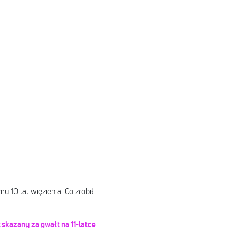
mu 10 lat więzienia. Co zrobił
ł skazany za gwałt na 11-latce