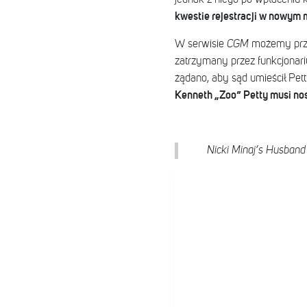
kwestie rejestracji w nowym m
W serwisie
CGM
możemy przec
zatrzymany przez funkcjonari
żądano, aby sąd umieścił Pet
Kenneth „Zoo” Petty musi nosi
Nicki Minaj’s Husband