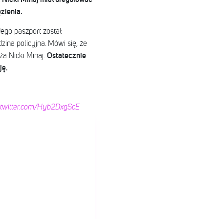
ęzienia.
ego paszport został
zina policyjna.
Mówi się, że
Ostatecznie
a Nicki Minaj.
ję.
c.twitter.com/Hyb2DxgScE