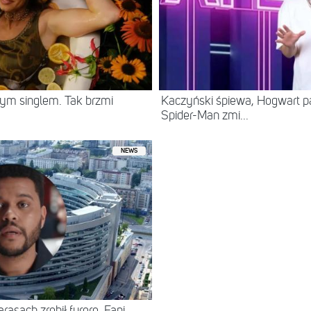
ym singlem. Tak brzmi
Kaczyński śpiewa, Hogwart pa
Spider-Man zmi...
NEWS
asach zrobił furorę. Fani