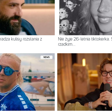
radza kulisy rozstania z
Nie żyje 26-letnia tiktokerka
rzadkim...
NEWS