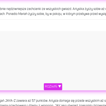
nie najdziwniejsze zachcianki ze wszystkich gwiazd. Artystka życzy sobie aż
dach. Ponadto Mariah życzy sobie, by w pokoju, w którym przebywa przed wystę
ROZWIŃ ▼
 was Really feeling it last night in my Moschino dress!
agań JAYA-Z zawiera aż 57 punktów. Artysta domaga się przede wszystkim aż s
iony przez Madonna (@madonna) 2 Maj, 2017 o 11:56 PDT
ci masła orzechowego i dżemu z winogron. JAY jako również znakomity biznesme