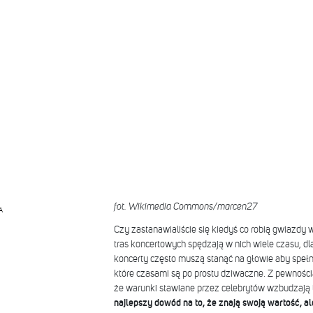
fot. Wikimedia Commons/marcen27
A
Czy zastanawialiście się kiedyś co robią gwiazdy
tras koncertowych spędzają w nich wiele czasu, dl
koncerty często muszą stanąć na głowie aby speł
które czasami są po prostu dziwaczne. Z pewnośc
że warunki stawiane przez celebrytów wzbudzają t
najlepszy dowód na to, że znają swoją wartość, a