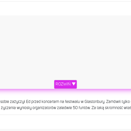
PRIDE merch is available NOW at mariahpride.com #mariahpride
przez Mariah Carey (@mariahcarey) 15 Cze, 2017 o 10:07 PDT
ROZWIŃ ▼
bie zażyczył Ed przed koncertem na festiwalu w Glastonbury. Zamówił tylko o 
go życzenia wyniosły organizatorów zaledwie 50 funtów. Za taką skromność wł