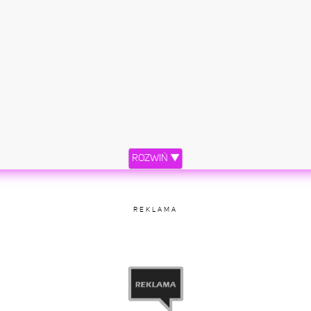
pniony przez Beyoncé (@beyonce)
6 Lis, 2016 o 6:50 PST
ROZWIŃ ▼
REKLAMA
#RihannaLovesChopard