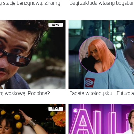
jną stację benzynową. Znamy
Bagi zakłada własny boysban
NEWS
rę woskową. Podobna?
Fagata w teledysku… Future’
NEWS