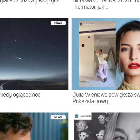
 oglądać Zbożowy Księżyc?
Bittersweet Festival 2026: ro
informator, jak...
NEWS
 Kiedy oglądać noc
Julia Wieniawa powiększa swo
Pokazała nowy...
NEWS