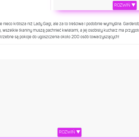
ROZWIŃ ▼
nieco krótsza niż Lady Gagi, ale za to treściwa i podobnie wymyślna. Garder
u, wszelkie tkaniny muszą pachnieć kwiatami, a jej osobisty kucharz ma przygo
otrzebne są pokoje do ugoszczenia około 200 osób towarzyszących!
A dress by @azzedinealaiaofficial worn fo
this piece, an affair really. Feels amazing 
made with so much o
ROZWIŃ ▼