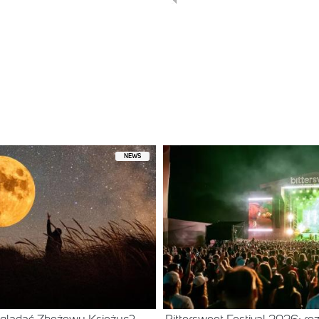
ny przez badgalriri (@badgalriri) 18 Maj, 2017 o 5:15 PDT
NEWS
 with a taco and another margarita #mexico #believe #achieve #wot
 przez Ed Sheeran (@teddysphotos) 13 Cze, 2017 o 9:11 PDT