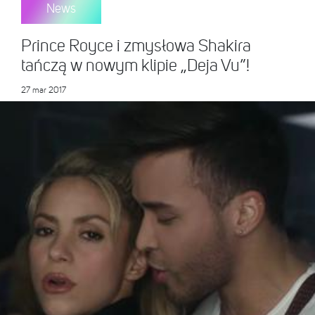
News
Prince Royce i zmysłowa Shakira
tańczą w nowym klipie „Deja Vu”!
27 mar 2017