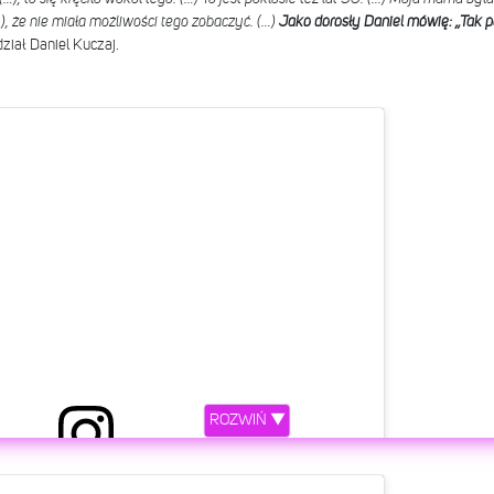
), że nie miała możliwości tego zobaczyć. (…)
Jako dorosły Daniel mówię: „Tak po 
ział Daniel Kuczaj.
ROZWIŃ ▼
etl ten post na Instagramie