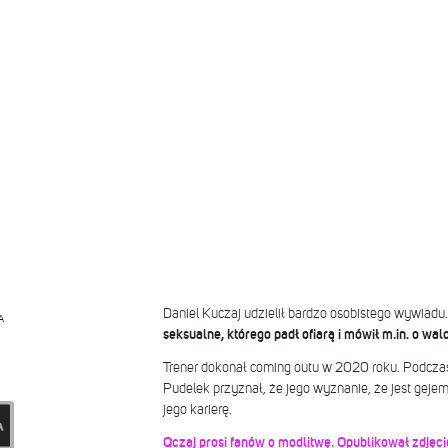
Daniel Kuczaj udzielił bardzo osobistego wywiadu
A
seksualne, którego padł ofiarą i mówił m.in. o wa
Trener dokonał coming outu w 2020 roku. Podcza
Pudelek przyznał, że jego wyznanie, że jest gej
jego karierę.
Qczaj prosi fanów o modlitwę. Opublikował zdjęc