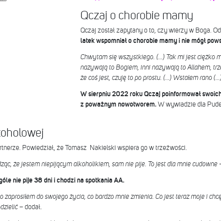
Qczaj o chorobie mamy
Qczaj został zapytany o to, czy wierzy w Boga. Od
latek wspomniał o chorobie mamy i nie mógł pow
Chwytam się wszystkiego. (…) Tak mi jest ciężko m
nazywają to Bogiem, inni nazywają to Allahem, tr
że coś jest, czuję to po prostu. (…) Wstałem rano (…
W sierpniu 2022 roku Qczaj poinformował swoic
z poważnym nowotworem.
W wywiadzie dla Pudelk
koholowej
rtnerze. Powiedział, że Tomasz Nakielski wspiera go w trzeźwości.
ąc, że jestem niepijącym alkoholikiem, sam nie pije. To jest dla mnie cudowne
le nie pije 38 dni i chodzi na spotkania AA.
 co zaprosiłem do swojego życia, co bardzo mnie zmienia. Co jest teraz moje i chc
dzielić
– dodał.