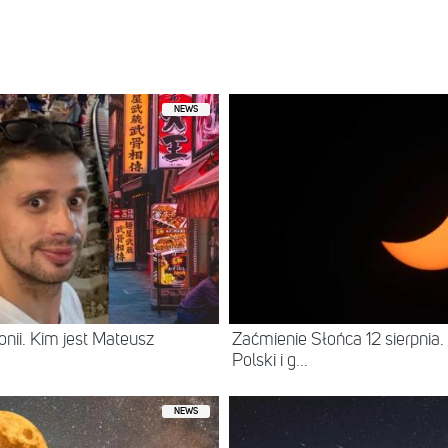
ostępniony przez QCZAJ (@qczaj)
NEWS
onii. Kim jest Mateusz
Zaćmienie Słońca 12 sierpnia
Polski i g...
NEWS