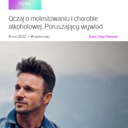
News
Qczaj o molestowaniu i chorobie
alkoholowej. Poruszający wywiad
9 wrz 2022
|
#wiadomości
Autor:
Olga Oleksiak