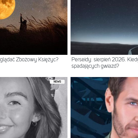
 oglądać Zbożowy Księżyc?
Perseidy: sierpień 2026. Kie
spadających gwiazd?
NEWS