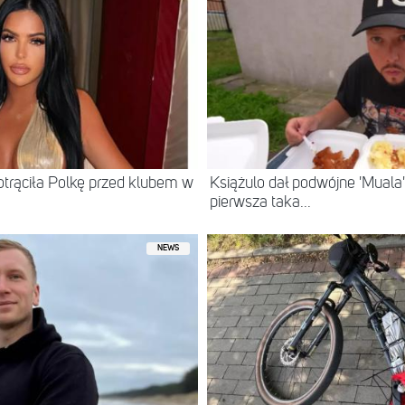
otrąciła Polkę przed klubem w
Książulo dał podwójne 'Muala'
pierwsza taka...
NEWS