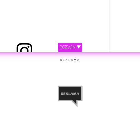
ROZWIŃ ▼
ostępniony przez QCZAJ (@qczaj)
REKLAMA
etl ten post na Instagramie