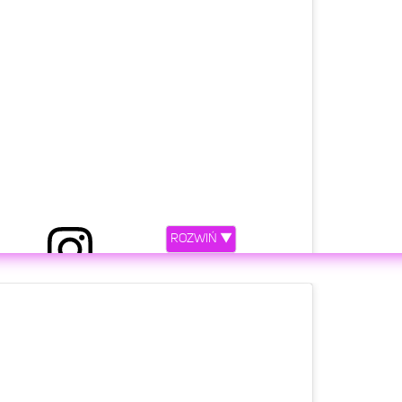
ROZWIŃ ▼
ostępniony przez QCZAJ (@qczaj)
etl ten post na Instagramie