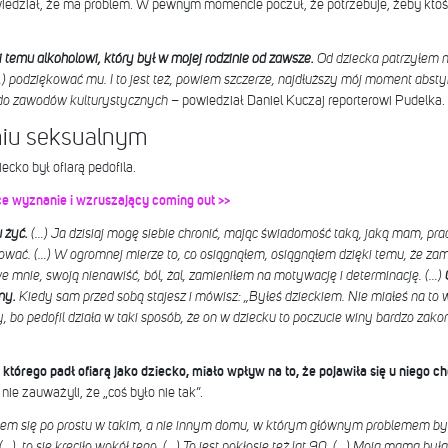
 wiedział, że ma problem. W pewnym momencie poczuł, że potrzebuje, żeby ktoś
i temu alkoholowi, który był w mojej rodzinie od zawsze.
Od dziecka patrzyłem n
) podziękować mu. I to jest też, powiem szczerze, najdłuższy mój moment abstyne
do zawodów kulturystycznych
– powiedział Daniel Kuczaj reporterowi Pudelka.
niu seksualnym
cko był ofiarą pedofila.
ące wyznanie i wzruszający coming out >>
u żyć.
(…) Ja dzisiaj mogę siebie chronić, mając świadomość taką, jaką mam, pra
wać. (…) W ogromnej mierze to, co osiągnąłem, osiągnąłem dzięki temu, że zami
we mnie, swoją nienawiść, ból, żal, zamieniłem na motywację i determinację. (…)
ny.
Kiedy sam przed sobą stajesz i mówisz: „Byłeś dzieckiem. Nie miałeś na to 
bo pedofil działa w taki sposób, że on w dziecku to poczucie winy bardzo zakor
którego padł ofiarą jako dziecko, miało wpływ na to, że pojawiła się u niego 
nie zauważyli, że „coś było nie tak”.
łem się po prostu w takim, a nie innym domu, w którym głównym problemem był
…), to się kręciło wokół tego. (…) To jest pokłosie też lat 90. (…) Moja mama był