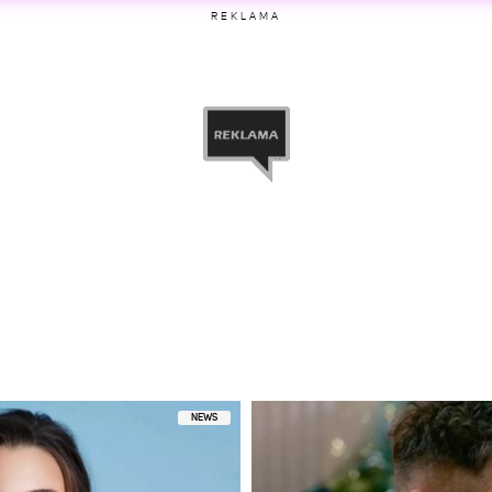
REKLAMA
etl ten post na Instagramie
ny przez Konrad Skolimowski (@skolim__)
NEWS