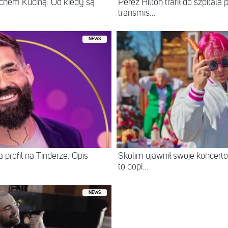
chem Kuciną. Od kiedy są
Perez Hilton trafił do szpital
transmis...
NEWS
 profil na Tinderze. Opis
Skolim ujawnił swoje koncerto
to dopi...
NEWS