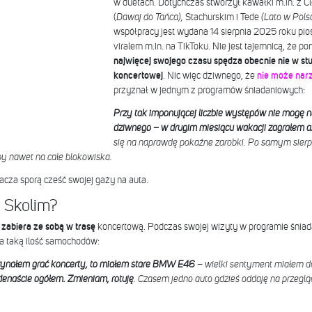
w duetach. Dotychczas stworzył kawałki m.in. z Cl
(
Dawaj do Tańca),
Stachurskim i Tede
(Lato w Pols
współpracy jest wydana 14 sierpnia 2025 roku pi
viralem m.in. na TikToku. Nie jest tajemnicą, że 
najwięcej swojego czasu spędza obecnie nie w stu
koncertowej
. Nic więc dziwnego, że
nie może narz
przyznał w jednym z programów śniadaniowych:
Przy tak imponującej liczbie występów nie mogę n
dziwnego – w drugim miesiącu wakacji zagrałem 
się na naprawdę pokaźne zarobki. Po samym sier
y nawet na całe blokowiska.
nacza sporą cześć swojej gaży na auta.
 Skolim?
h zabiera ze sobą w trasę
koncertową. Podczas swojej wizyty w programie śniada
a taką ilość samochodów:
zynałem grać koncerty, to miałem stare BMW E46
– wielki sentyment miałem do
denaście ogółem. Zmieniam, rotuję
. Czasem jedno auto gdzieś oddaję na przegląd,