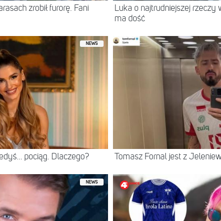
asach zrobił furorę. Fani
Luka o najtrudniejszej rzeczy 
ma dość
NEWS
iedyś… pociąg. Dlaczego?
Tomasz Fornal jest z Jeleni
NEWS