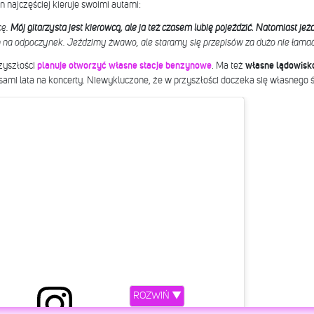
on najczęściej kieruje swoimi autami:
ę.
Mój gitarzysta jest kierowcą, ale ja też czasem lubię pojeździć. Natomiast jeż
eń na odpoczynek. Jeździmy żwawo, ale staramy się przepisów za dużo nie łamać
zyszłości
planuje otworzyć własne stacje benzynowe
. Ma też
własne lądowisko
asami lata na koncerty. Niewykluczone, że w przyszłości doczeka się własnego
ROZWIŃ ▼