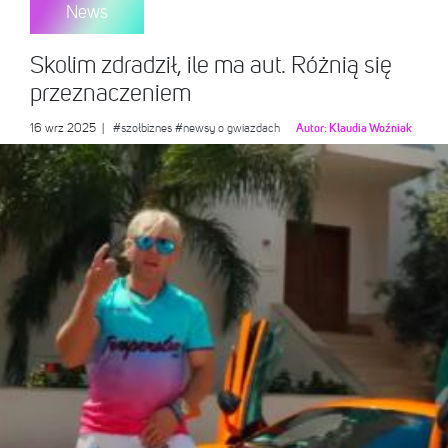
News
Skolim zdradził, ile ma aut. Różnią się
przeznaczeniem
16 wrz 2025
|
#szołbiznes
#newsy o gwiazdach
Autor:
Klaudia Woźniak