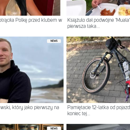
otrąciła Polkę przed klubem w
Książulo dał podwójne 'Muala'
pierwsza taka...
NEWS
wski, który jako pierwszy na
Pamiętacie 12-latka od pojazdu
koniec tej...
NEWS