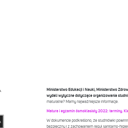
Ministerstwo Edukacji i Nauki, Ministerstwo Zdrow
A
wydali wytyczne dotyczące organizowania studn
maturalne? Mamy najważniejsze informacje.
Matura i egzamin ósmoklasisty 2022: terminy. K
W dokumencie podkreślono, że studniówki powin
bezpieczny i z zachowaniem reguł sanitarno-higi