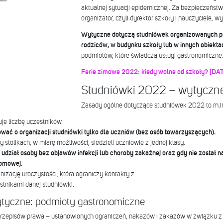
aktualnej sytuacji epidemicznej. Za bezpieczeńs
organizator, czyli dyrektor szkoły i nauczyciele,
Wytyczne dotyczą studniówek organizowanych pr
rodziców, w budynku szkoły lub w innych obiekta
podmiotów, które świadczą usługi gastronomiczne
Ferie zimowe 2022: kiedy wolne od szkoły? 
Studniówki 2022 – wytyczn
Zasady ogólne dotyczące studniówek 2022 to m.in
je liczbę uczestników.
ać o organizacji studniówki tylko dla uczniów (bez osób towarzyszących).
stolikach, w miarę możliwości, siedzieli uczniowie z jednej klasy.
udział osoby bez objawów infekcji lub choroby zakaźnej oraz gdy nie został 
domowej.
izację uroczystości, która ograniczy kontakty z
tnikami danej studniówki.
tyczne: podmioty gastronomiczne
 przepisów prawa – ustanowionych ograniczeń, nakazów i zakazów w związku z 