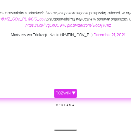
 uczestników studniówek. Istotne jest przestrzeganie przepisów, zaleceń, wyt
z
@MZ_GOV_PL
@GIS_gov
przygotowaliśmy wytyczne w sprawie organizacji 
https://t.co/ivgCnUU9Xu
pic.twitter.com/9aaAjV7flz
— Ministerstwo Edukacji i Nauki (@MEIN_GOV_PL)
December 21, 2021
ROZWIŃ ▼
REKLAMA