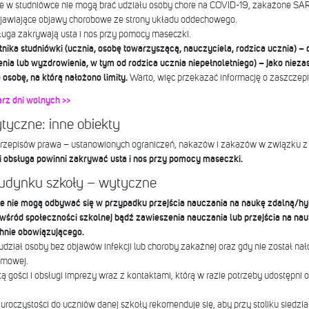
, że w studniówce nie mogą brać udziału osoby chore na COVID-19, zakażone S
rzejawiające objawy chorobowe ze strony układu oddechowego.
ługa zakrywają usta i nos przy pomocy maseczki.
tnika studniówki (ucznia, osobę towarzyszącą, nauczyciela, rodzica ucznia) – o 
nia lub wyzdrowienia, w tym od rodzica ucznia niepełnoletniego) – jako niez
 osobę, na którą nałożono limity.
Warto, więc przekazać informację o zaszczepi
rz dni wolnych >>
yczne: inne obiekty
 przepisów prawa – ustanowionych ograniczeń, nakazów i zakazów w związku z 
i obsługa powinni zakrywać usta i nos przy pomocy maseczki.
udynku szkoły – wytyczne
e nie mogą odbywać się w przypadku przejścia nauczania na naukę zdalną
ród społeczności szkolnej bądź zawieszenia nauczania lub przejścia na nau
nie obowiązującego.
dział osoby bez objawów infekcji lub choroby zakaźnej oraz gdy nie został na
omowej.
tą gości i obsługi imprezy wraz z kontaktami, którą w razie potrzeby udostępni
roczystości do uczniów danej szkoły rekomenduje się, aby przy stoliku siedzi