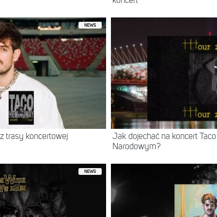
koncert
NEWS
z trasy koncertowej
Jak dojechać na koncert Ta
Narodowym?
NEWS