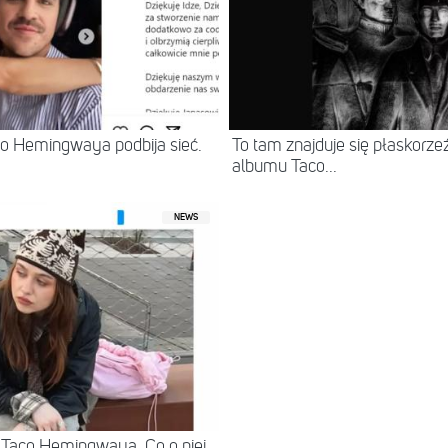
aco Hemingwaya podbija sieć.
To tam znajduje się płaskorz
albumu Taco...
NEWS
Taco Hemingwaya. Co o niej