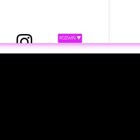
ROZWIŃ ▼
etl ten post na Instagramie.
my, 2018