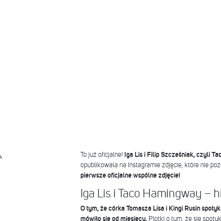
To już oficjalne!
Iga Lis i Filip Szcześniak, czyli 
A
opublikowała na Instagramie zdjęcie, które nie po
pierwsze oficjalne wspólne zdjęcie!
Iga Lis i Taco Hamingway – h
O tym, że córka Tomasza Lisa i Kingi Rusin spot
mówiło się od miesięcy.
Plotki o tym, że się spotyk