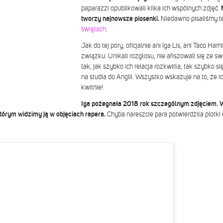
paparazzi opublikowali kilka ich wspólnych zdjęć.
tworzy najnowsze piosenki.
Niedawno pisaliśmy te
świętach
.
Jak do tej pory, oficjalnie ani Iga Lis, ani Taco Ha
związku. Unikali rozgłosu, nie afiszowali się ze 
tak, jak szybko ich relacja rozkwitła, tak szybko 
na studia do Anglii. Wszystko wskazuje na to, że ic
kwitnie!
Iga pożegnała 2018 rok szczególnym zdjęciem. W
 którym widzimy ją w objęciach rapera.
Chyba nareszcie para potwierdziła plotki 