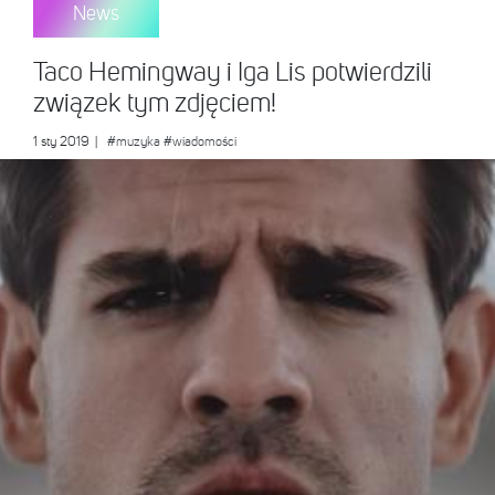
News
Taco Hemingway i Iga Lis potwierdzili
związek tym zdjęciem!
1 sty 2019
|
#muzyka
#wiadomości