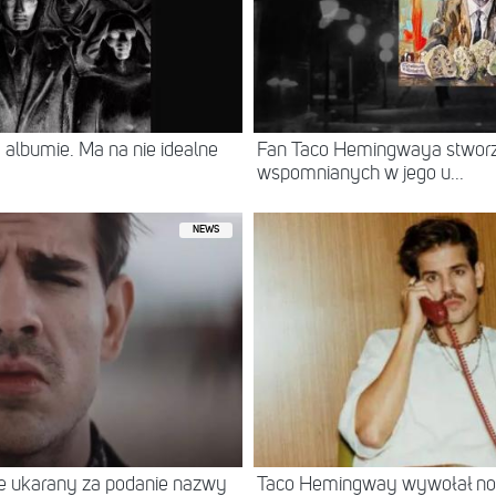
albumie. Ma na nie idealne
Fan Taco Hemingwaya stworz
wspomnianych w jego u...
NEWS
e ukarany za podanie nazwy
Taco Hemingway wywołał nowy