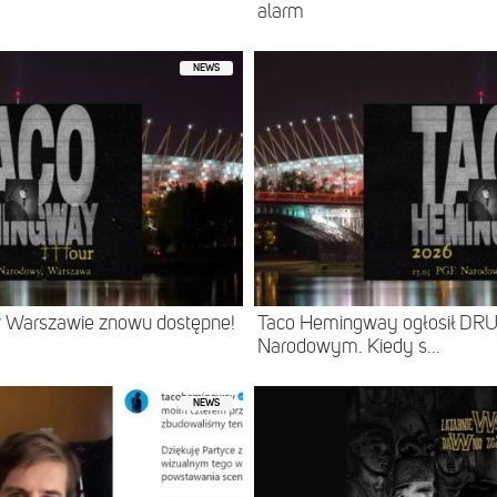
alarm
NEWS
 w Warszawie znowu dostępne!
Taco Hemingway ogłosił DR
Narodowym. Kiedy s...
NEWS