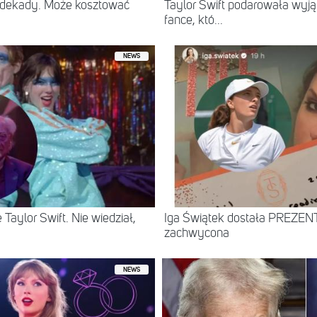
b dekady. Może kosztować
Taylor Swift podarowała wyją
fance, któ...
NEWS
 Taylor Swift. Nie wiedział,
Iga Świątek dostała PREZENT 
zachwycona
NEWS