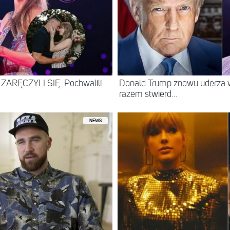
ce ZARĘCZYLI SIĘ. Pochwalili
Donald Trump znowu uderza w
razem stwierd...
NEWS