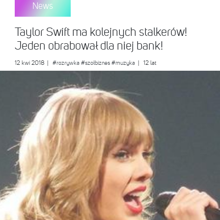
News
Taylor Swift ma kolejnych stalkerów!
Jeden obrabował dla niej bank!
12 kwi 2018
|
#rozrywka
#szołbiznes
#muzyka
| 12 lat