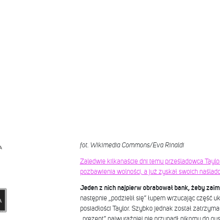
fot. Wikimedia Commons/Eva Rinaldi
A
Zaledwie kilkanaście dni temu prześladowca Taylor
pozbawienia wolności, a już zyskał swoich naśla
Jeden z nich najpierw obrabował bank, żeby za
następnie „podzielił się” łupem wrzucając część u
posiadłości Taylor. Szybko jednak został zatrzyma
„prezent” najwyraźniej nie przypadł nikomu do gus