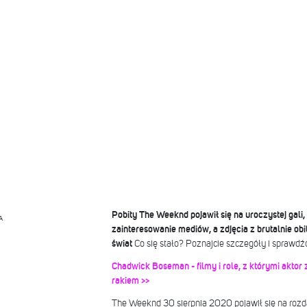
Pobity The Weeknd pojawił się na uroczystej gali
A
zainteresowanie mediów, a zdjęcia z brutalnie ob
świat
Co się stało? Poznajcie szczegóły i sprawdźc
Chadwick Boseman - filmy i role, z którymi aktor 
rakiem >>
The Weeknd 30 sierpnia 2020 pojawił się na roz