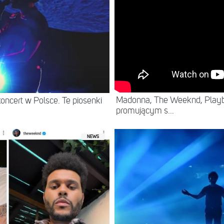
Madonna, The Weeknd, Playb
oncert w Polsce. Te piosenki
promującym s...
NEWS