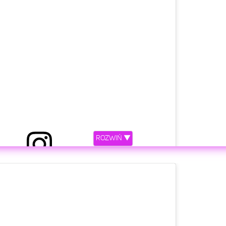
ROZWIŃ ▼
etl ten post na Instagramie.