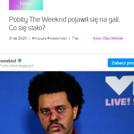
News
Pobity The Weeknd pojawił się na gali.
Co się stało?
31 sie 2020
|
#muzyka
#wiadomości
| 7 lat
Autor:
Olga Oleksiak