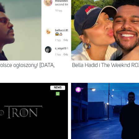
olsce ogłoszony! [DATA,
Bella Hadid i The Weeknd RO
NEWS