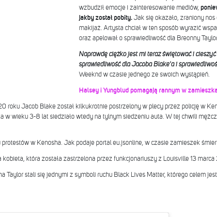
wzbudził emocje i zainteresowanie mediów,
ponie
jakby został pobity.
Jak się okazało, zraniony nos 
makijaż. Artysta chciał w ten sposób wyrazić wspar
oraz apelował o sprawiedliwość dla Breonny Taylor
Naprawdę ciężko jest mi teraz świętować i cieszyć 
sprawiedliwość dla Jacoba Blake'a i sprawiedliwo
Weeknd w czasie jednego ze swoich wystąpień.
Halsey i Yungblud pomagają rannym w zamieszk
0 roku Jacob Blake został kilkukrotnie postrzelony w plecy przez policję w Ke
 w wieku 3-8 lat siedziało wtedy na tylnym siedzeniu auta. W tej chwili męż
 protestów w Kenosha. Jak podaje portal eu.jsonline, w czasie zamieszek śmier
ia kobieta, która została zastrzelona przez funkcjonariuszy z Louisville 13 ma
a Taylor stali się jednymi z symboli ruchu Black Lives Matter, którego celem j