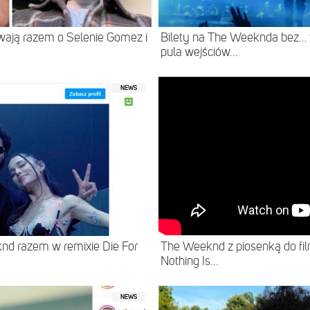
wają razem o Selenie Gomez i
Bilety na The Weeknda bez…
pula wejściów...
NEWS
The Weeknd z piosenką do fil
nd razem w remixie Die For
Nothing Is...
NEWS