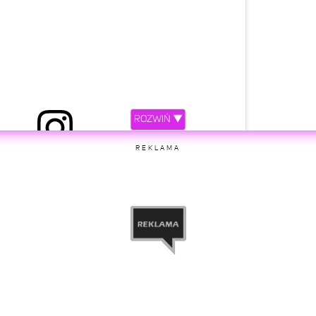
ROZWIŃ ▼
 Piotr Witczak „BONUS BGC” (@bonusbgc_official)
REKLAMA
etl ten post na Instagramie