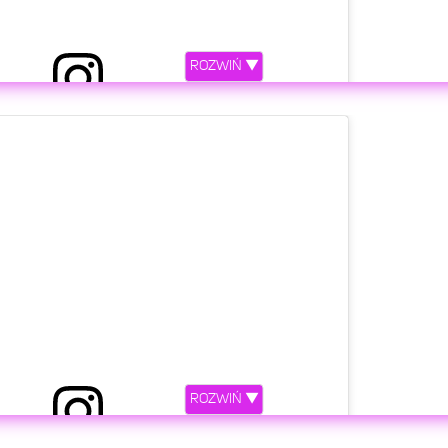
ROZWIŃ ▼
etl ten post na Instagramie
ROZWIŃ ▼
zez TOTALbet PUNCHDOWN 5 (@punchdownfight)