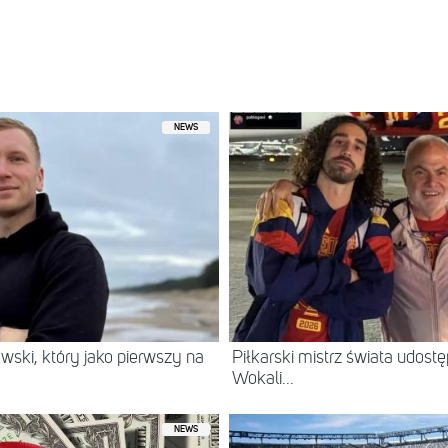
y przez ARTEK W. (@artur_walus_walczak)
NEWS
wski, który jako pierwszy na
Piłkarski mistrz świata udostę
Wokali...
NEWS