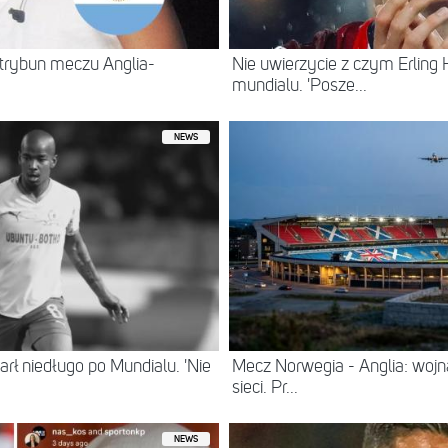
trybun meczu Anglia-
Nie uwierzycie z czym Erling 
mundialu. 'Posze...
NEWS
arł niedługo po Mundialu. 'Nie
Mecz Norwegia - Anglia: wojna 
sieci. Pr...
NEWS