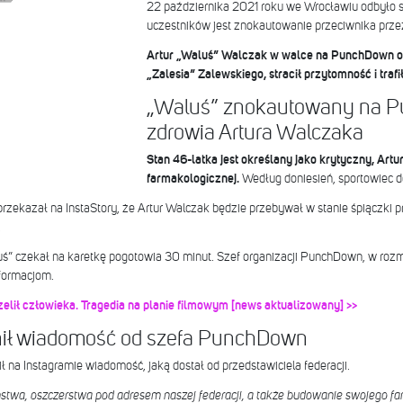
22 października 2021 roku we Wrocławiu odbyło
uczestników jest znokautowanie przeciwnika prze
Artur „Waluś” Walczak w walce na PunchDown ot
„Zalesia” Zalewskiego, stracił przytomność i trafił
„Waluś” znokautowany na P
zdrowia Artura Walczaka
Stan 46-latka jest określany jako krytyczny, Ar
farmakologicznej.
Według doniesień, sportowiec 
przekazał na InstaStory, że Artur Walczak będzie przebywał w stanie śpiączki 
.
uś” czekał na karetkę pogotowia 30 minut. Szef organizacji PunchDown, w ro
formacjom.
lił człowieka. Tragedia na planie filmowym [news aktualizowany] >>
ił wiadomość od szefa PunchDown
 na Instagramie wiadomość, jaką dostał od przedstawiciela federacji.
stwa, oszczerstwa pod adresem naszej federacji, a także budowanie swojego fa