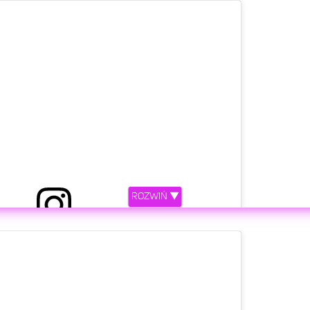
etl ten post na Instagramie
ROZWIŃ ▼
zez TOTALbet PUNCHDOWN 5 (@punchdownfight)
etl ten post na Instagramie