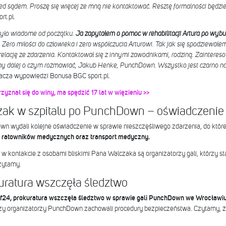
ed sądem. Proszę się więcej ze mną nie kontaktować. Resztę formalności będzie
rt.pl.
było wiadome od początku.
Ja zapytałem o pomoc w rehabilitacji Artura po wybud
 Zero miłości do człowieka i zero współczucia Arturowi. Tak jak się spodziewałe
relację ze zdarzenia. Kontaktował się z innymi zawodnikami, rodziną. Zaintereso
 dalej o czym rozmawiać, Jakub Henke, PunchDown. Wszystko jest czarno na b
acza wypowiedzi Bonusa BGC sport.pl.
yznał się do winy, ma spędzić 17 lat w więzieniu >>
zak w szpitalu po PunchDown – oświadczenie
 wydali kolejne oświadczenie w sprawie nieszczęśliwego zdarzenia, do któreg
ł ratowników medycznych oraz transport medyczny.
w kontakcie z osobami bliskimi Pana Walczaka są organizatorzy gali, którzy sta
zytamy.
ratura wszczęła śledztwo
mf24, prokuratura wszczęła śledztwo w sprawie gali PunchDown we Wrocławi
czy organizatorzy PunchDown zachowali procedury bezpieczeństwa. Czytamy, ż