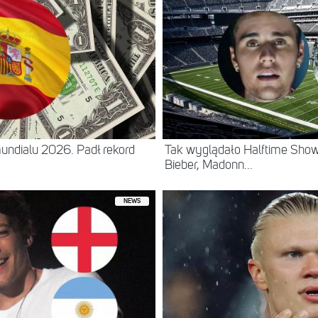
 mundialu 2026. Padł rekord
Tak wyglądało Halftime Show 
Bieber, Madonn...
NEWS