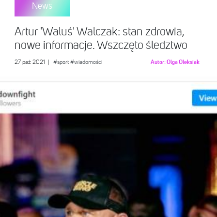
News
Artur 'Waluś' Walczak: stan zdrowia,
nowe informacje. Wszczęto śledztwo
27 paź 2021
|
#sport
#wiadomości
Autor:
Olga Oleksiak