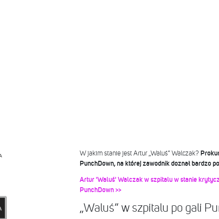
W jakim stanie jest Artur „Waluś” Walczak?
Prokur
A
PunchDown, na której zawodnik doznał bardzo p
Artur 'Waluś' Walczak w szpitalu w stanie krytycz
PunchDown >>
„Waluś” w szpitalu po gali 