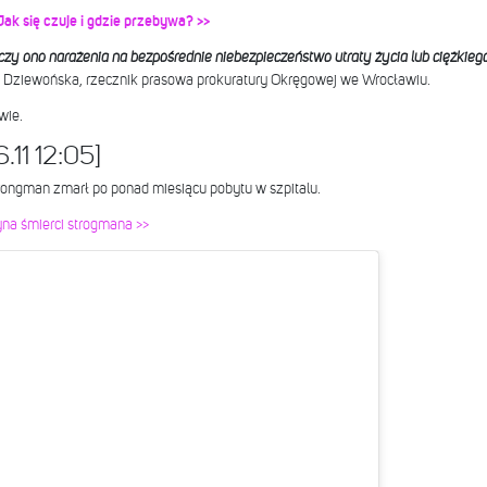
k się czuje i gdzie przebywa? >>
zy ono narażenia na bezpośrednie niebezpieczeństwo utraty życia lub ciężkieg
a Dziewońska, rzecznik prasowa prokuratury Okręgowej we Wrocławiu.
wie.
11 12:05]
trongman zmarł po ponad miesiącu pobytu w szpitalu.
yna śmierci strogmana >>