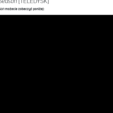
[TELEDYSK]
 Season
ason
możecie zobaczyć poniżej: