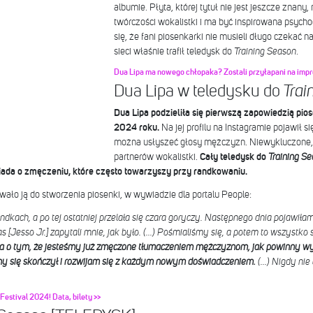
albumie. Płyta, której tytuł nie jest jeszcze znan
twórczości wokalistki i ma być inspirowana psych
się, że fani piosenkarki nie musieli długo czekać na
sieci właśnie trafił teledysk do
Training Season
.
Dua Lipa ma nowego chłopaka? Zostali przyłapani na impr
Dua Lipa w teledysku do
Trai
Dua Lipa podzieliła się pierwszą zapowiedzią pio
2024 roku.
Na jej profilu na Instagramie pojawił s
można usłyszeć głosy mężczyzn. Niewykluczone, 
partnerów wokalistki.
Cały teledysk do
Training S
iada o zmęczeniu, które często towarzyszy przy randkowaniu.
owało ją do stworzenia piosenki, w wywiadzie dla portalu People:
dkach, a po tej ostatniej przelała się czara goryczy. Następnego dnia pojawiłam 
ias [Jesso Jr.] zapytali mnie, jak było. (...) Pośmialiśmy się, a potem to wszystko s
a o tym, że jesteśmy już zmęczone tłumaczeniem mężczyznom, jak powinny wy
bny się skończył i rozwijam się z każdym nowym doświadczeniem.
(...) Nigdy ni
estival 2024! Data, bilety >>