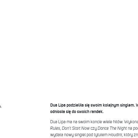
Dua Lipa podzieliła się swoim kolejnym singlem.
A
odniosła się do swoich randek.
Dua Lipa ma na swoim koncie wiele hitów. Wykona
Rules
,
Don't Start Now
czy
Dance The Night
na po
wydała nowy singiel pod tytułem
Houdini
, który z