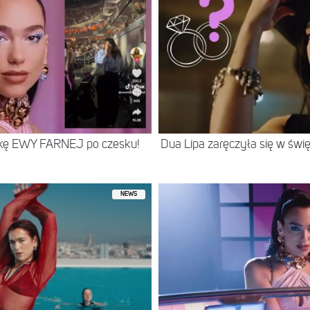
nkę EWY FARNEJ po czesku!
Dua Lipa zaręczyła się w świ
NEWS