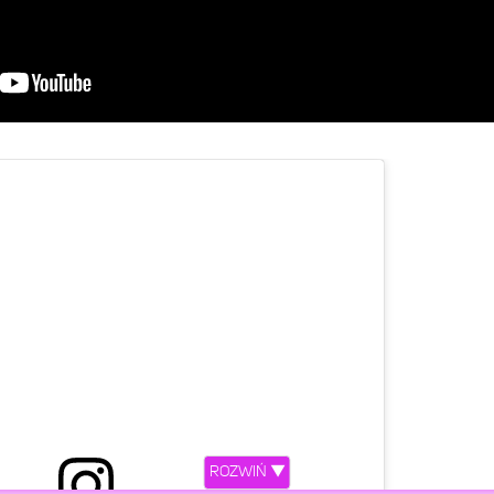
ROZWIŃ ▼