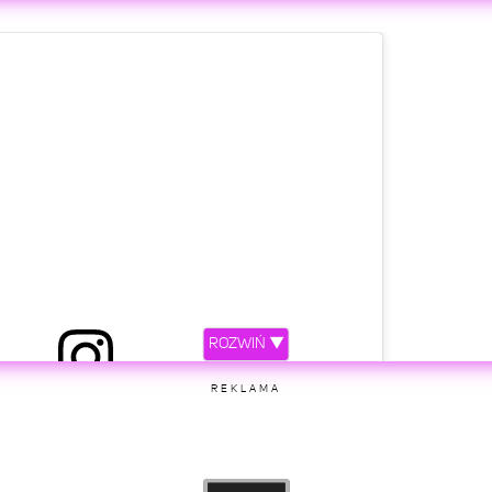
etl ten post na Instagramie
ROZWIŃ ▼
ępniony przez DUA LIPA (@dualipa)
REKLAMA
etl ten post na Instagramie