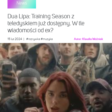
News
Dua Lipa: Training Season z
teledyskiem już dostępny. W tle
wiadomości od ex?
15 lut 2024
|
#rozrywka
#muzyka
Autor:
Klaudia Woźniak