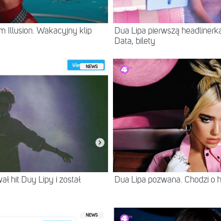
 Illusion. Wakacyjny klip
Dua Lipa pierwszą headlinerk
Data, bilety
NEWS
 hit Duy Lipy i został
Dua Lipa pozwana. Chodzi o hi
NEWS