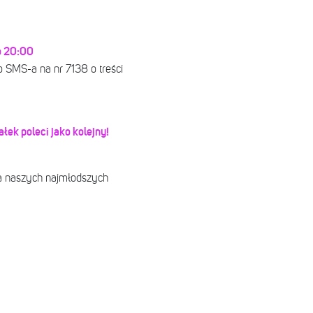
 o 20:00
go SMS-a na nr 7138 o treści
ałek poleci jako kolejny!
la naszych najmłodszych