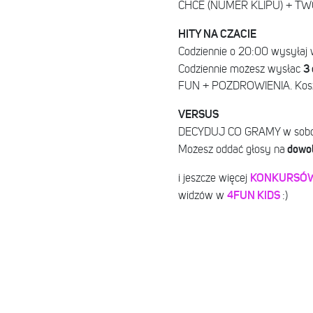
CHCE (NUMER KLIPU) + TWOJ
HITY NA CZACIE
Codziennie o 20:00 wysyłaj w
3
Codziennie możesz wysłac
FUN + POZDROWIENIA. Koszt 
VERSUS
DECYDUJ CO GRAMY w soboty 
dowol
Możesz oddać głosy na
KONKURSÓ
i jeszcze więcej
4FUN KIDS
widzów w
:)