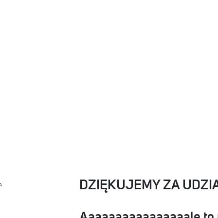
DZIĘKUJEMY ZA UDZI
A
Aaaaaaaaaaaaaaaale to n