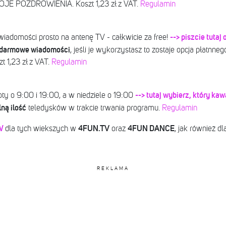
E POZDROWIENIA. Koszt 1,23 zł z VAT.
Regulamin
--> piszcie tutaj
iadomości prosto na antenę TV - całkwicie za free!
 darmowe wiadomości
, jeśli je wykorzystasz to zostaje opcja płatnne
1,23 zł z VAT.
Regulamin
--> tutaj wybierz, który kaw
o 9:00 i 19:00, a w niedziele o 19:00
ną ilość
teledysków w trakcie trwania programu.
Regulamin
W
4FUN.TV
4FUN DANCE
dla tych wiekszych w
oraz
, jak również d
REKLAMA