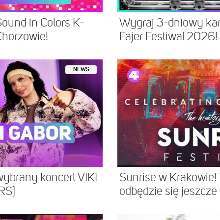
Sound in Colors K-
Wygraj 3-dniowy kar
horzowie!
Fajer Festiwal 2026!
NEWS
wybrany koncert VIKI
Sunrise w Krakowie! 
RS]
odbędzie się jeszcze