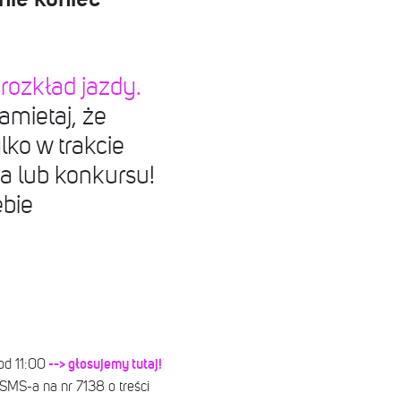
ozkład jazdy.
amietaj, że
lko w trakcie
 lub konkursu!
ebie
--> głosujemy tutaj!
od 11:00
 SMS-a na nr 7138 o treści