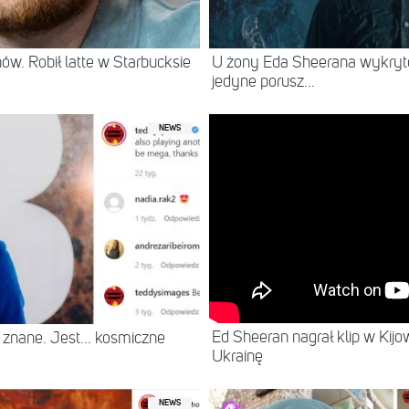
ów. Robił latte w Starbucksie
U żony Eda Sheerana wykryto
jedyne porusz...
NEWS
Ed Sheeran nagrał klip w Kijo
ż znane. Jest... kosmiczne
Ukrainę
NEWS