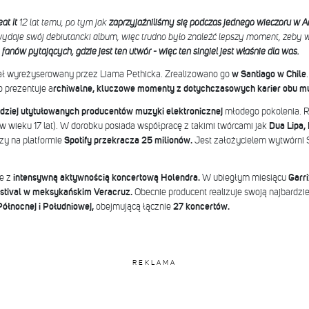
at It
12 lat temu, po tym jak
zaprzyjaźniliśmy się podczas jednego wieczoru w 
 wydaje swój debiutancki album, więc trudno było znaleźć lepszy moment, żeby 
anów pytających, gdzie jest ten utwór - więc ten singiel jest właśnie dla was.
ał wyreżyserowany przez Liama Pethicka. Zrealizowano go
w Santiago w Chile
o prezentuje a
rchiwalne, kluczowe momenty z dotychczasowych karier obu m
ardziej utytułowanych producentów muzyki elektronicznej
młodego pokolenia. 
wieku 17 lat). W dorobku posiada współpracę z takimi twórcami jak
Dua Lipa,
zy na platformie
Spotify przekracza 25 milionów.
Jest założycielem wytwórni
ie z
intensywną aktywnością koncertową Holendra.
W ubiegłym miesiącu
Garri
estival w meksykańskim Veracruz.
Obecnie producent realizuje swoją najbardz
ółnocnej i Południowej,
obejmującą łącznie
27 koncertów.
REKLAMA