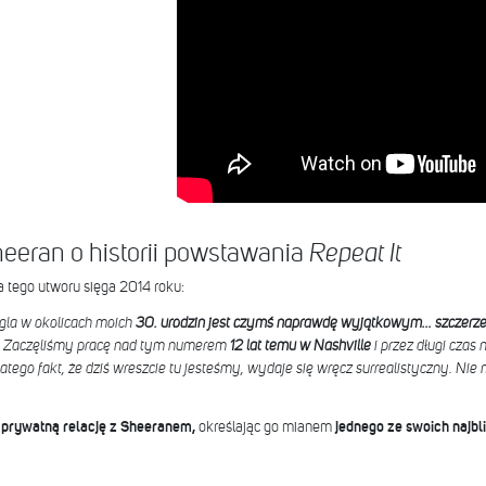
Sheeran o historii powstawania
Repeat It
a tego utworu sięga 2014 roku:
ngla w okolicach moich
30. urodzin jest czymś naprawdę wyjątkowym… szczerze 
. Zaczęliśmy pracę nad tym numerem
12 lat temu w Nashville
i przez długi cza
atego fakt, że dziś wreszcie tu jesteśmy, wydaje się wręcz surrealistyczny. Nie 
ą
prywatną relację z Sheeranem,
określając go mianem
jednego ze swoich najbl