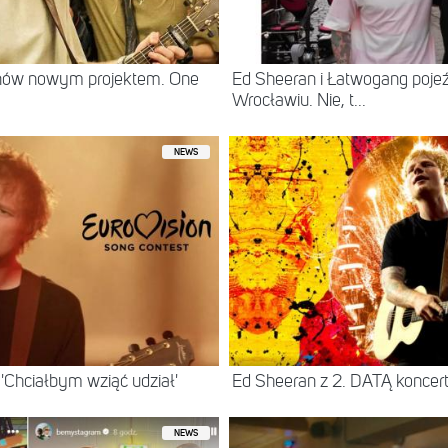
anów nowym projektem. One
Ed Sheeran i Łatwogang pojeź
Wrocławiu. Nie, t...
NEWS
'Chciałbym wziąć udział'
Ed Sheeran z 2. DATĄ koncer
NEWS