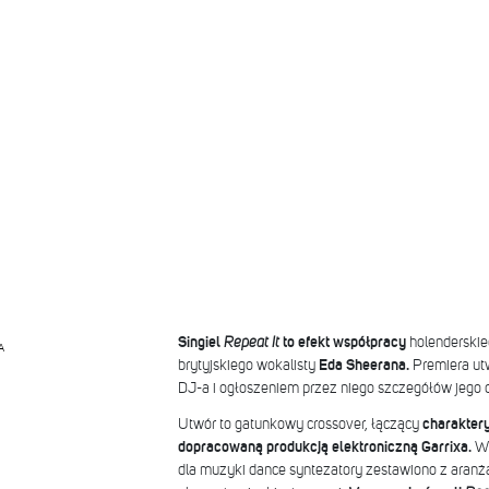
Singiel
Repeat It
to efekt współpracy
holenderski
A
brytyjskiego wokalisty
Eda Sheerana.
Premiera utw
DJ-a i ogłoszeniem przez niego szczegółów jego d
Utwór to gatunkowy crossover, łączący
charaktery
dopracowaną produkcją elektroniczną Garrixa.
W 
dla muzyki dance syntezatory zestawiono z aranż