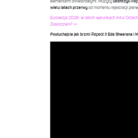
elementami orkiestrowymi. Muzycy
ukończyli
Rep
wielu latach przerwy
od momentu rejestracji pier
Eurowizja 2026: w takich warunkach Artur Orzec
Zaskoczeni? >>
Posłuchajcie jak brzmi
Repeat It
Eda Sheerana i M