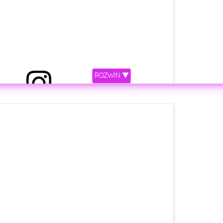
ROZWIŃ ▼
 przez The Royal Family (@theroyalfamily)
etl ten post na Instagramie.