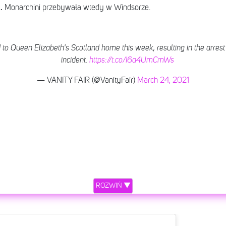
.
Monarchini przebywała wtedy w Windsorze.
o Queen Elizabeth's Scotland home this week, resulting in the arrest
incident.
https://t.co/I6a4UmCmWs
— VANITY FAIR (@VanityFair)
March 24, 2021
ROZWIŃ ▼