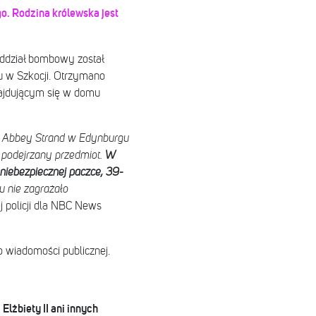
o. Rodzina królewska jest
oddział bombowy został
 w Szkocji. Otrzymano
najdującym się w domu
 Abbey Strand w Edynburgu
 podejrzany przedmiot.
W
niebezpiecznej paczce, 39-
 nie zagrażało
j policji dla NBC News
 wiadomości publicznej.
lżbiety II ani innych