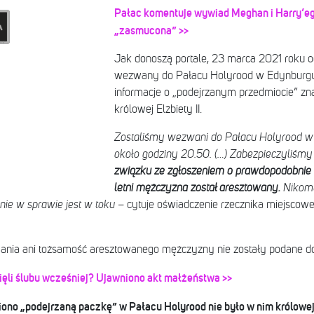
Pałac komentuje wywiad Meghan i Harry’eg
„zasmucona” >>
Jak donoszą portale, 23 marca 2021 roku 
wezwany do Pałacu Holyrood w Edynburgu
informacje o „podejrzanym przedmiocie” z
królowej Elżbiety II.
Zostaliśmy wezwani do Pałacu Holyrood w
około godziny 20.50. (…) Zabezpieczyliśmy
związku ze zgłoszeniem o prawdopodobnie 
letni mężczyzna został aresztowany.
Nikomu
nie w sprawie jest w toku
– cytuje oświadczenie rzecznika miejscowe
ania ani tożsamość aresztowanego mężczyzny nie zostały podane do
ięli ślubu wcześniej? Ujawniono akt małżeństwa >>
o „podejrzaną paczkę” w Pałacu Holyrood nie było w nim królowej E