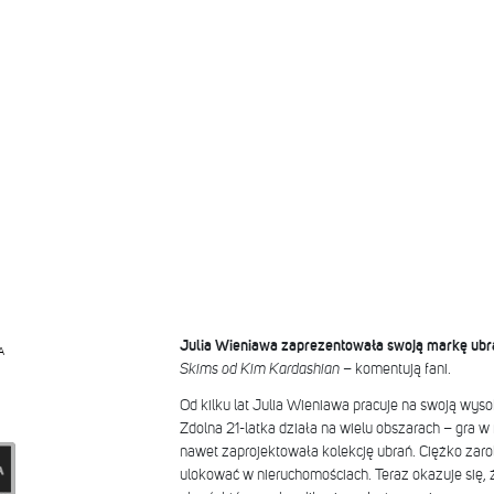
Julia Wieniawa zaprezentowała swoją markę ubr
A
Skims od Kim Kardashian
– komentują fani.
Od kilku lat Julia Wieniawa pracuje na swoją wys
Zdolna 21-latka działa na wielu obszarach – gra w f
nawet zaprojektowała kolekcję ubrań. Ciężko zaro
ulokować w nieruchomościach. Teraz okazuje się,