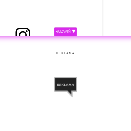
niony przez LEMISS (@lemissofficial)
ROZWIŃ ▼
etl ten post na Instagramie.
REKLAMA