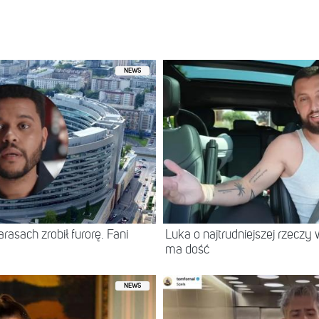
z Julia Wieniawa-Narkiewicz ⚡️ (@juliawieniawa)
NEWS
asach zrobił furorę. Fani
Luka o najtrudniejszej rzeczy 
ma dość
NEWS