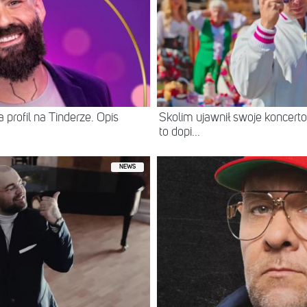
 profil na Tinderze. Opis
Skolim ujawnił swoje koncerto
to dopi...
NEWS