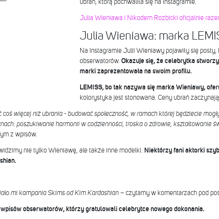
ubrań, którą pochwaliła się na Instagramie.
Julia Wieniawa i Nikodem Rozbicki oficjalnie raze
Julia Wieniawa: marka LEMI
Na Instagramie Julii Wieniawy pojawiły się posty, 
obserwatorów.
Okazuje się, że celebrytka stworzy
marki zaprezentowała na swoim profilu.
LEMISS, bo tak nazywa się marka Wieniawy, oferuj
kolorystyka jest stonowana. Ceny ubrań zaczynają 
 coś więcej niż ubrania - budować społeczność, w ramach której będziecie mo
nach: poszukiwanie harmonii w codzienności, troska o zdrowie, kształtowanie ś
ym z wpisów.
idzimy nie tylko Wieniawę, ale także inne modelki.
Niektórzy fani aktorki szy
shian.
leciało mi kampania Skims od Kim Kardashian
– czytamy w komentarzach pod po
wpisów obserwatorów, którzy gratulowali celebrytce nowego dokonania.