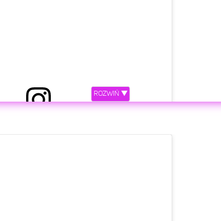
niony przez LEMISS (@lemissofficial)
ROZWIŃ ▼
etl ten post na Instagramie.