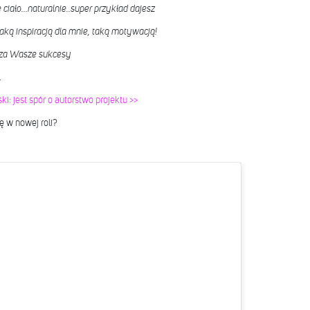
ciało...naturalnie..super przykład dajesz
 taką inspiracją dla mnie, taką motywacją!
 za Wasze sukcesy
.
: jest spór o autorstwo projektu >>
ę w nowej roli?