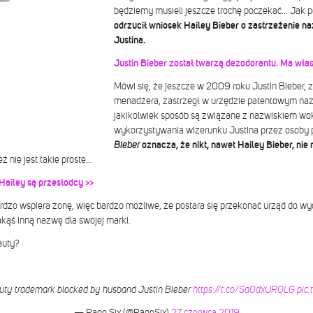
będziemy musieli jeszcze trochę poczekać... Jak p
odrzucił wniosek Hailey Bieber o zastrzeżenie na
Justina.
Justin Bieber został twarzą dezodorantu. Ma wła
Mówi się, że jeszcze w 2009 roku Justin Bieber, 
menadżera, zastrzegł w urzędzie patentowym naz
jakikolwiek sposób są związane z nazwiskiem woka
wykorzystywania wizerunku Justina przez osoby 
Bieber
oznacza, że nikt, nawet Hailey Bieber, nie
ż nie jest takie proste…
 Hailey są przesłodcy >>
rdzo wspiera żonę, więc bardzo możliwe, że postara się przekonać urząd do wyco
kąś inną nazwę dla swojej marki.
auty?
uty trademark blocked by husband Justin Bieber
https://t.co/Sa0dxUR0LG
pic
— Page Six (@PageSix)
27 czerwca 2019