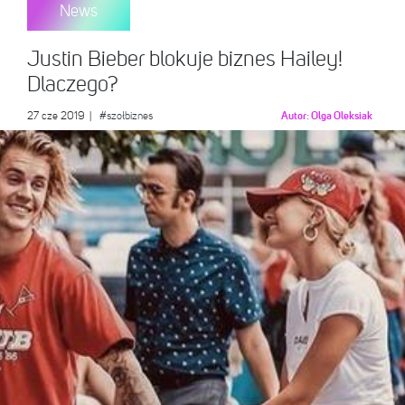
News
Justin Bieber blokuje biznes Hailey!
Dlaczego?
27 cze 2019
|
#szołbiznes
Autor:
Olga Oleksiak