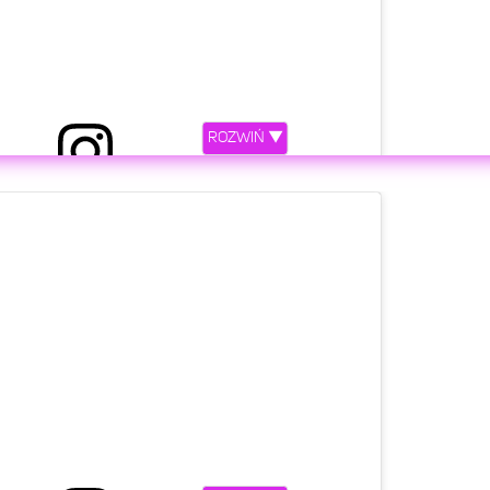
ROZWIŃ ▼
etl ten post na Instagramie.
 her every day today she’s my goo goo ❤️