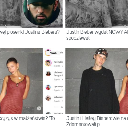
j piosenki Justina Biebera?
Justin Bieber wydał NOWY AL
spodziewał
NEWS
 kryzys w małżeństwie? 'To
Justin i Hailey Bieberowie na
Zdementowali p...