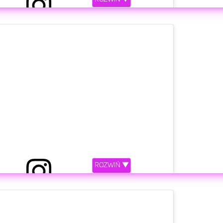
etl ten post na Instagramie.
ROZWIŃ ▼
tin Bieber (@justinbieber)
Lip 13, 2018 o 10:10 PDT
etl ten post na Instagramie.