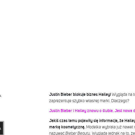
Justin Bieber blokuje biznes Hailey!
Wygląda na to
A
zaprezentuje szybko własnej marki. Dlaczego?
Justin Bieber i Hailey znowu o ślubie. Jest nowa 
Jakiś czas temu pojawiły się informacje, że Hail
markę kosmetyczną.
Modelka wybrała już nawet n
nazywać
Bieber Beauty
. Wygląda jednak na to, ż