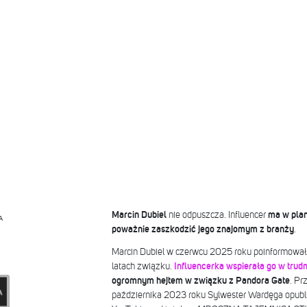
Marcin Dubiel
nie odpuszcza. Influencer
ma w plan
A
poważnie zaszkodzić jego znajomym z branży
.
Marcin Dubiel w czerwcu 2025 roku poinformował, 
latach związku.
Influencerka wspierała go w trud
ogromnym hejtem w związku z Pandora Gate
. Pr
października 2023 roku Sylwester Wardęga opubli