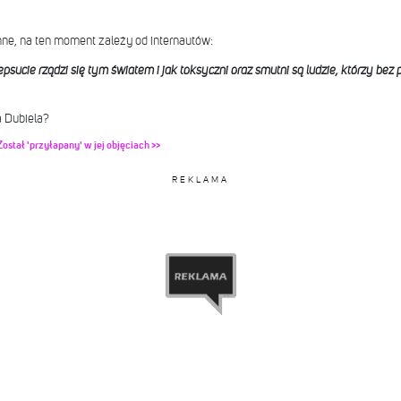
enne, na ten moment zależy od internautów:
epsucie rządzi się tym światem i jak toksyczni oraz smutni są ludzie, którzy be
a Dubiela?
stał 'przyłapany' w jej objęciach >>
REKLAMA