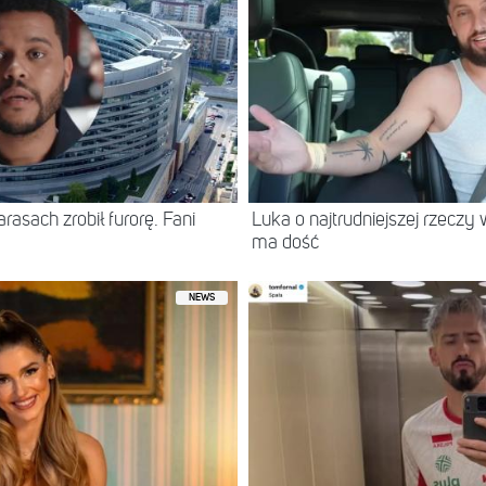
asach zrobił furorę. Fani
Luka o najtrudniejszej rzeczy 
ma dość
NEWS