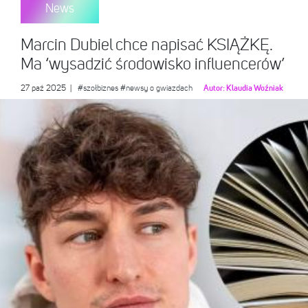
News
Marcin Dubiel chce napisać KSIĄŻKĘ.
Ma ‘wysadzić środowisko influencerów’
27 paź 2025
|
#szołbiznes
#newsy o gwiazdach
Autor:
Klaudia Woźniak