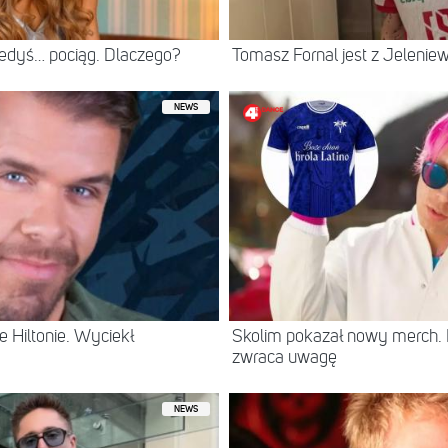
iedyś… pociąg. Dlaczego?
Tomasz Fornal jest z Jeleni
NEWS
 Hiltonie. Wyciekł
Skolim pokazał nowy merch.
zwraca uwagę
NEWS