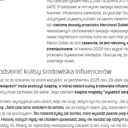
YouTubie pod tytułem
MROCZNA TAJEMNICA ST
GATE.
Przedstawił w nim wyniki swojego śledztw
Sukanek. Influencerka stwierdziła, że youtuber Stua
utrzymywać prywatny kontakt ze swoimi nieletnim
też
rzekome dowody przeciwko Marcinowi Dubie
niestosownych zachowaniach swojego najlepszego p
nawet fragmentami rozmów, które ten sam miał pro
Marcin Dubiel do dziś
zapewnia, że jest niewinny,
zmanipulowane
. W kwietniu 2025 roku wygrał n
przeciwko Sylwestrowi Wardędze. Okazuje się, że 
ostatniego słowa.
odsłonić kulisy środowiska influencerów
 już nic do stracenia, bo stracił wszystko. W październiku 2025 roku 29-latek z
esiącach" może skończyć książkę, w której odsłoni kulisy środowiska influen
 pory chciał zachować dla siebie. Jego zdaniem
książka mogłaby ''wysadzić parę 
zetrawił i wyrzygał po paru latach, więc nie czuję, żebym był mu coś winny. Jak
żkę. Jakiś czas temu wróciłem do tematu
, ale za każdym razem, gdy zabierałem s
 jej nie skończyłem.
Ten materiał byłby jak bomba, która wysadzi pewnie parę ka
 Historie, których nigdy nie chciałem opowiadać, żeby nie narażać się różnym 
zależy mi. Mówią, że najbardziej niebezpieczny człowiek to ten, który nie ma nic 