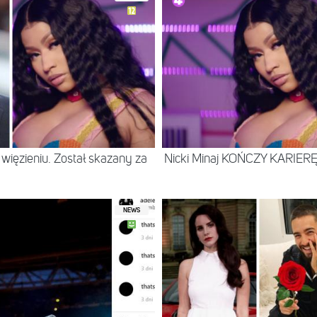
w więzieniu. Został skazany za
Nicki Minaj KOŃCZY KARIERĘ
NEWS