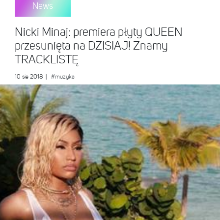
News
Nicki Minaj: premiera płyty QUEEN
przesunięta na DZISIAJ! Znamy
TRACKLISTĘ
10 sie 2018
|
#muzyka