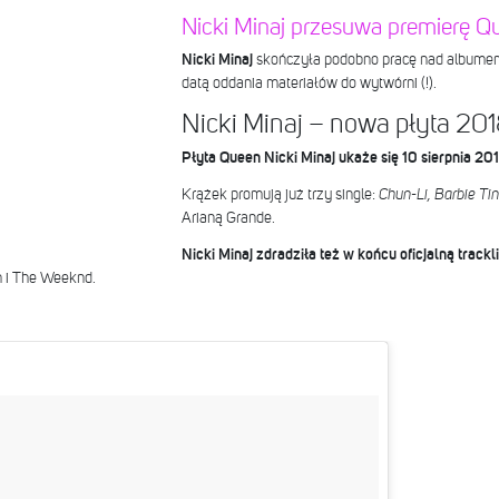
Nicki Minaj przesuwa premierę Q
Nicki Minaj
skończyła podobno pracę nad album
datą oddania materiałów do wytwórni (!).
Nicki Minaj – nowa płyta 20
Płyta Queen Nicki Minaj ukaże się 10 sierpnia 201
Krążek promują już trzy single:
Chun-Li, Barbie Ti
Arianą Grande.
Nicki Minaj zdradziła też w końcu oficjalną trackl
h i The Weeknd.