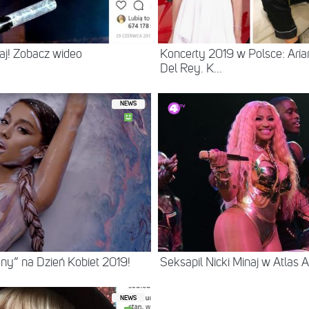
naj! Zobacz wideo
Koncerty 2019 w Polsce: Ari
Del Rey. K...
NEWS
ny” na Dzień Kobiet 2019!
Seksapil Nicki Minaj w Atlas
NEWS