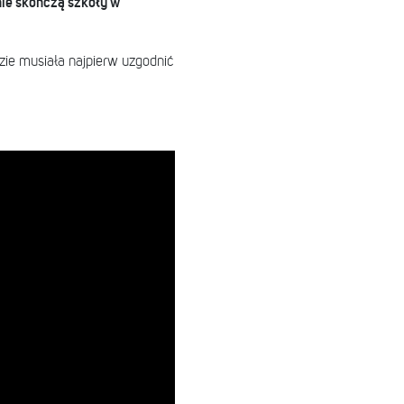
 nie skończą szkoły w
zie musiała najpierw uzgodnić