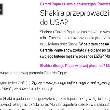
Gerard Pique ze swoją dziewczyną. Pierwsze
Shakira przeprowadzi 
do USA?
Shakira i Gerard Pique poinformowali o sw
roku. Piosenkarka oraz hiszpański piłkarz 
W ostatnim czasie 
czyli Milana oraz Sashę.
Gerarda Pique znów zrobiło się głośno po ty
swojego byłego męża w piosence
BZRP Mus
Shakira dissuje Pique w nowej piosence? Mo
awiązała do nowej partnerki Gerarda Pique:
tylko jeden krok (…).
Życzę ci wszystkiego najlepszego z moim „zast
 dziwnie, że nawet cię nie poznaję.
ue Shakira podobno zdecydowała się na kolejne zmiany w życiu i pr
wiedział się hiszpański portal Mundo Deportivo, dziadkowie chłopcó