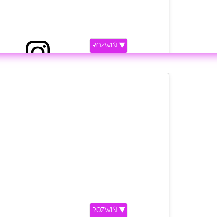
ROZWIŃ ▼
etl ten post na Instagramie
ROZWIŃ ▼