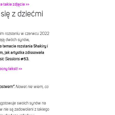
 takie zdjęcie >>
się z dziećmi
oim rozstaniu w czerwcu 2022
mają dwóch synów,
o temacie rozstania Shakiry i
m, jak artystka zdissowała
#53.
ic Sessions
cny tekst! >>
ępstwem”.
Nawet nie wiem, co
zygotowuje swoich synów na
w nie są zadowoleni z takiego