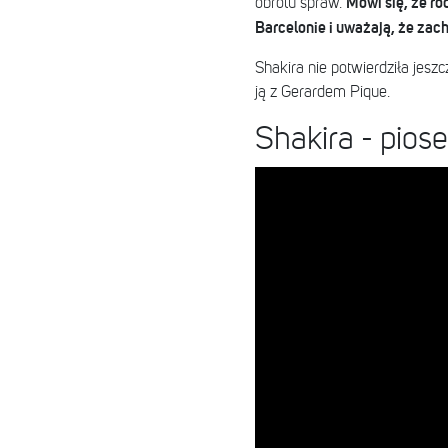
Mówi się, że ro
obrotu spraw.
Barcelonie i uważają, że zac
Shakira nie potwierdziła jes
ją z Gerardem Pique.
Shakira - pio