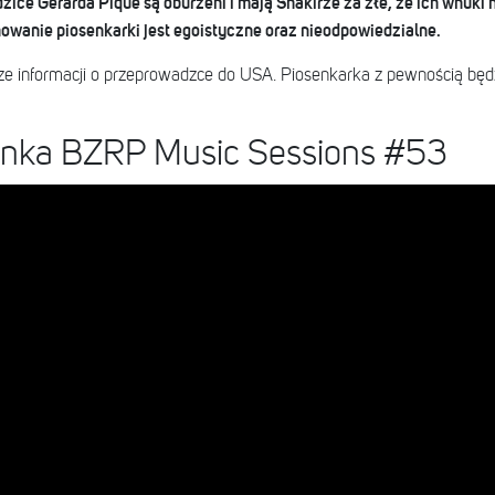
dzice Gerarda Pique są oburzeni i mają Shakirze za złe, że ich wnuki
howanie piosenkarki jest egoistyczne oraz nieodpowiedzialne.
zcze informacji o przeprowadzce do USA. Piosenkarka z pewnością będ
senka BZRP Music Sessions #53