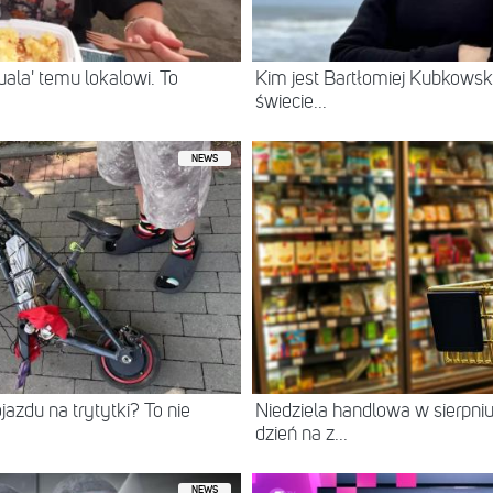
ala' temu lokalowi. To
Kim jest Bartłomiej Kubkowski
świecie...
NEWS
jazdu na trytytki? To nie
Niedziela handlowa w sierpn
dzień na z...
NEWS