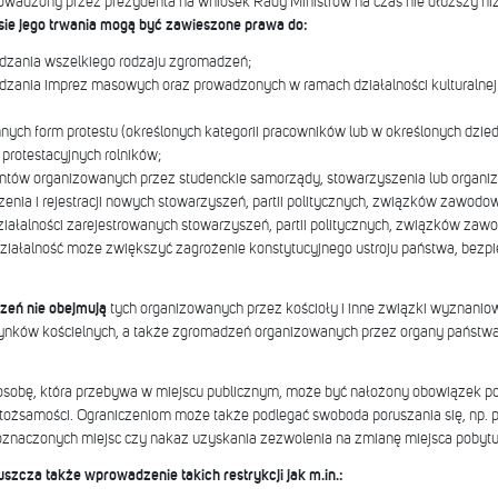
adzony przez prezydenta na wniosek Rady Ministrów na czas nie dłuższy niż 
sie jego trwania mogą być zawieszone prawa do:
dzania wszelkiego rodzaju zgromadzeń;
dzania imprez masowych oraz prowadzonych w ramach działalności kulturalnej 
nnych form protestu (określonych kategorii pracowników lub w określonych dzied
i protestacyjnych rolników;
dentów organizowanych przez studenckie samorządy, stowarzyszenia lub organiz
zenia i rejestracji nowych stowarzyszeń, partii politycznych, związków zawodow
iałalności zarejestrowanych stowarzyszeń, partii politycznych, związków zawo
działalność może zwiększyć zagrożenie konstytucyjnego ustroju państwa, bezp
zeń nie obejmują
tych organizowanych przez kościoły i inne związki wyznaniowe
udynków kościelnych, a także zgromadzeń organizowanych przez organy państw
osobę, która przebywa w miejscu publicznym, może być nałożony obowiązek po
tożsamości. Ograniczeniom może także podlegać swoboda poruszania się, np. 
oznaczonych miejsc czy nakaz uzyskania zezwolenia na zmianę miejsca pobytu
zcza także wprowadzenie takich restrykcji jak m.in.: