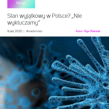
News
Stan wyjątkowy w Polsce? „Nie
wykluczamy”
9 paź 2020
|
#wiadomości
Autor:
Olga Oleksiak