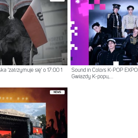
a 'zatrzymuje się' o 17:00 1
Sound in Colors K-POP EXP
Gwiazdy K-popu,...
NEWS