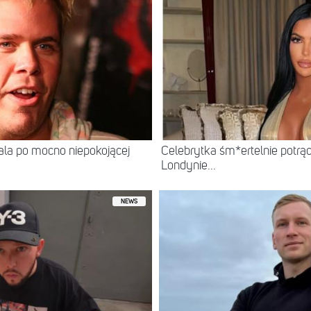
itala po mocno niepokojącej
Celebrytka śm*ertelnie potrą
Londynie...
NEWS