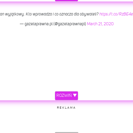
tan wyjątkowy. Kto wprowadza i co oznacza dla obywateli?
https://t.co/RzBE4
— gazetaprawna.pl (@gazetaprawnapl)
March 21, 2020
ROZWIŃ ▼
REKLAMA