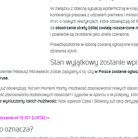
W związku z obecną sytuacją epidemiczną w kraju,
konferencja prasowa z udziałem premiera i minist
m.in. o nowych restrykcjach, które obowiązują od 
że
obostrzenia strefy żółtej zostają rozszerzone n
i powiatów są określane jako strefa czerwona.
Prawdopodobnie w sobotę zostaną ogłoszone kole
działania szkół.
Stan wyjątkowy zostanie w
 premier Mateusz Morawiecki został zapytany o to, czy
w Polsce zostanie ogłos
rusa.
 już obowiązują. Na ten moment mamy możliwość zastosowania nowych obostrze
 zastosowania dodatkowych obostrzeń i rygorów w oparciu o te przepisy, któr
 nie wykluczamy takich możliwości.
Nasi sąsiedzi Czesi i Słowacy już taką decyzję
strzenia od 10.10? [LISTA] >>
o oznacza?