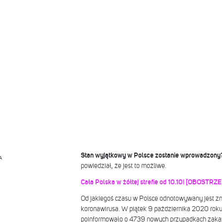
Stan wyjątkowy w Polsce zostanie wprowadzon
A
powiedział, że jest to możliwe.
Cała Polska w żółtej strefie od 10.10! [OBOSTRZE
Od jakiegoś czasu w Polsce odnotowywany jest z
koronawirusa. W piątek 9 października 2020 roku
poinformowało o 4739 nowych przypadkach zaka