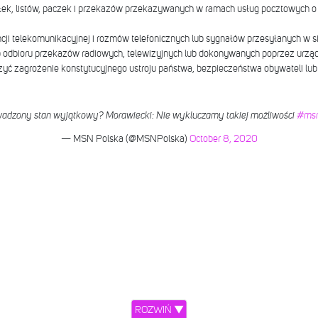
yłek, listów, paczek i przekazów przekazywanych w ramach usług pocztowych 
ncji telekomunikacyjnej i rozmów telefonicznych lub sygnałów przesyłanych w s
 odbioru przekazów radiowych, telewizyjnych lub dokonywanych poprzez urządz
zyć zagrożenie konstytucyjnego ustroju państwa, bezpieczeństwa obywateli lub
wadzony stan wyjątkowy? Morawiecki: Nie wykluczamy takiej możliwości
#msn
— MSN Polska (@MSNPolska)
October 8, 2020
ROZWIŃ ▼