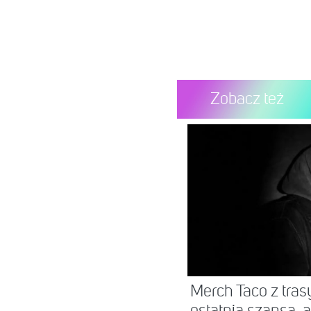
Zobacz też
Merch Taco z tras
ostatnia szansa, a