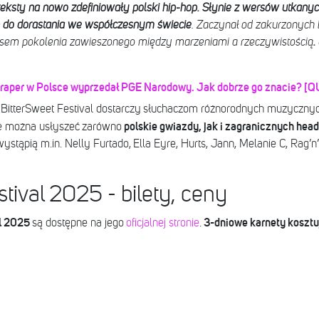
eksty na nowo zdefiniowały polski hip-hop. Słynie z wersów utkanych z
ń do dorastania we współczesnym świecie
. Zaczynał od zakurzonych
łosem pokolenia zawieszonego między marzeniami a rzeczywistością
.
raper w Polsce wyprzedał PGE Narodowy. Jak dobrze go znacie? [QU
 BitterSweet Festival dostarczy słuchaczom różnorodnych muzycznyc
polskie gwiazdy, jak i zagranicznych hea
e można usłyszeć zarówno
tąpią m.in. Nelly Furtado, Ella Eyre, Hurts, Jann, Melanie C, Rag’n
tival 2025 - bilety, ceny
al 2025
3-dniowe karnety kosztu
są dostępne na jego
oficjalnej stronie
.