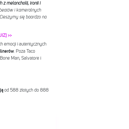
 melancholii, ironii i
 beatów i kameralnych
Cieszymy się baardzo na
IZ] >>
h emocji i autentycznych
dlinerów
. Poza Taco
’Bone Man, Salvatore i
ją
od 588 złotych do 888