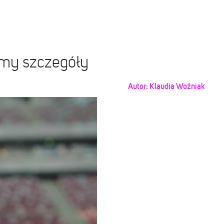
my szczegóły
Autor:
Klaudia Woźniak