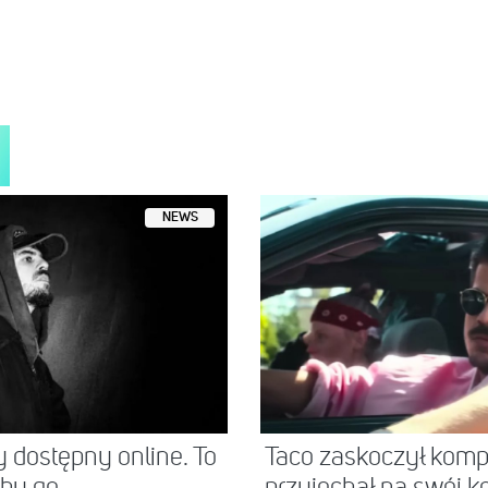
NEWS
y dostępny online. To
Taco zaskoczył komp
by go...
przyjechał na swój k