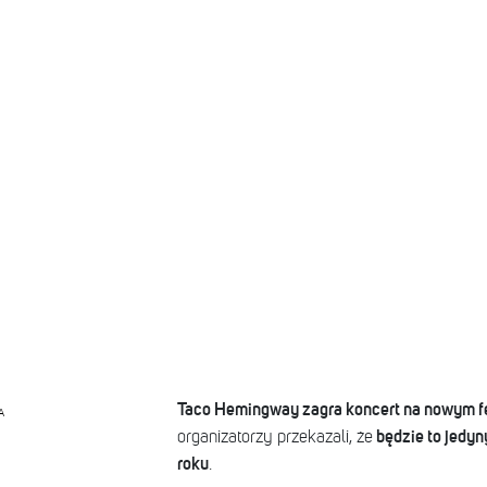
Taco Hemingway zagra koncert na nowym f
A
będzie to jedyn
organizatorzy przekazali, że
roku
.