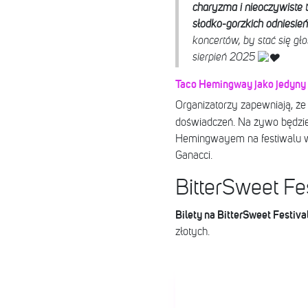
charyzma i nieoczywiste t
słodko-gorzkich odniesie
koncertów, by stać się g
sierpień 2025
Taco Hemingway jako jedyny 
Organizatorzy zapewniają, że
doświadczeń. Na żywo będzi
Hemingwayem na festiwalu wys
Ganacci.
BitterSweet Fes
Bilety na BitterSweet Festiv
złotych.