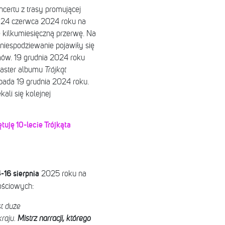
certu z trasy promującej
ię 24 czerwca 2024 roku na
ie kilkumiesięczną przerwę. Na
niespodziewanie pojawiły się
mów. 19 grudnia 2024 roku
master albumu
Trójkąt
ypada 19 grudnia 2024 roku.
ali się kolejnej
uję 10-lecie Trójkąta
-16 sierpnia
2025 roku na
ościowych:
st duże
kraju.
Mistrz narracji, którego