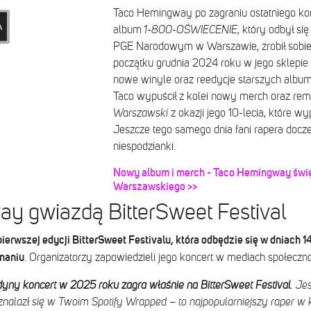
Taco Hemingway po zagraniu ostatniego kon
album
1-800-OŚWIECENIE
, który odbył s
PGE Narodowym w Warszawie,
zrobił sob
początku grudnia 2024 roku w jego sklepie 
nowe winyle oraz reedycje starszych albu
Taco wypuścił z kolei nowy merch oraz re
Warszawski
z okazji jego 10-lecia, które w
Jeszcze tego samego dnia fani rapera doczek
niespodzianki.
Nowy album i merch - Taco Hemingway święt
Warszawskiego >>
y gwiazdą BitterSweet Festival
rwszej edycji BitterSweet Festivalu, która odbędzie się w dniach 14
naniu
. Organizatorzy zapowiedzieli jego koncert w mediach społeczn
ny koncert w 2025 roku zagra właśnie na BitterSweet Festival
. Je
nalazł się w Twoim Spotify Wrapped – to najpopularniejszy raper w 