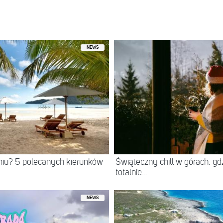
NEWS
niu? 5 polecanych kierunków
Świąteczny chill w górach: gd
totalnie...
NEWS