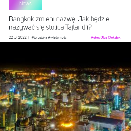
News
Bangkok zmieni nazwę. Jak będzie
nazywać się stolica Tajlandii?
22 lut 2022
|
#turystyka
#wiadomości
Autor:
Olga Oleksiak