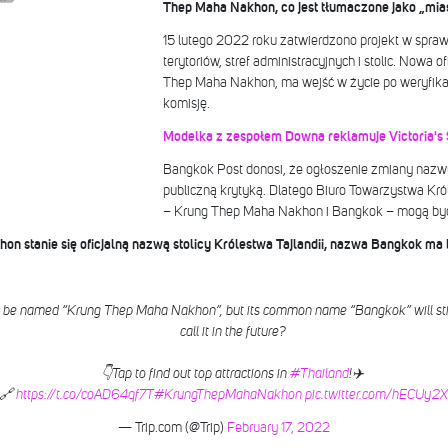
Thep Maha Nakhon, co jest tłumaczone jako „mias
15 lutego 2022 roku zatwierdzono projekt w spra
terytoriów, stref administracyjnych i stolic. Nowa
Thep Maha Nakhon, ma wejść w życie po weryfikac
komisję.
Modelka z zespołem Downa reklamuje Victoria's Se
Bangkok Post donosi, że ogłoszenie zmiany nazwy s
publiczną krytyką. Dlatego Biuro Towarzystwa Kró
– Krung Thep Maha Nakhon i Bangkok – mogą by
on stanie się oficjalną nazwą stolicy Królestwa Tajlandii, nazwa Bangkok m
 to be named “Krung Thep Maha Nakhon”, but its common name “Bangkok” will st
call it in the future?
👇Tap to find out top attractions in
#Thailand
!✈️
🔗
https://t.co/coAD64qf7T
#KrungThepMahaNakhon
pic.twitter.com/hECUy2X
— Trip.com (@Trip)
February 17, 2022