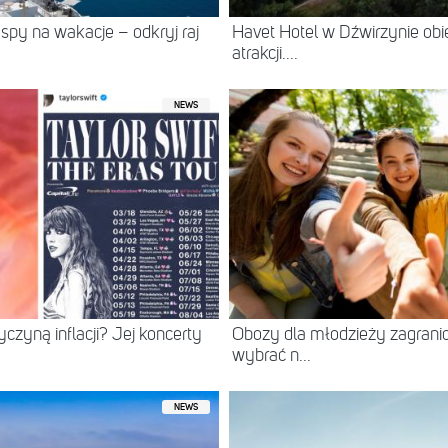
spy na wakacje – odkryj raj
Havet Hotel w Dźwirzynie ob
atrakcji....
NEWS
yczyną inflacji? Jej koncerty
Obozy dla młodzieży zagranic
wybrać n...
NEWS