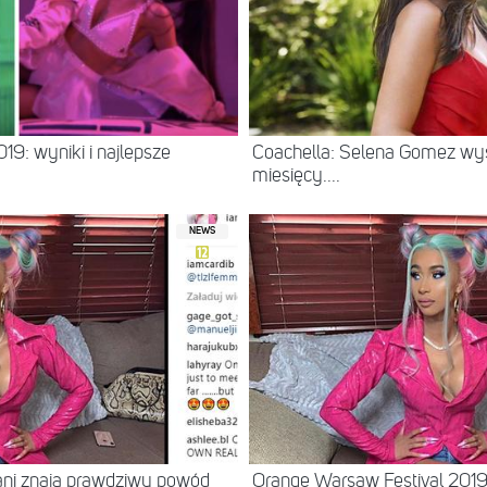
19: wyniki i najlepsze
Coachella: Selena Gomez wyst
miesięcy....
NEWS
ani znają prawdziwy powód
Orange Warsaw Festival 2019