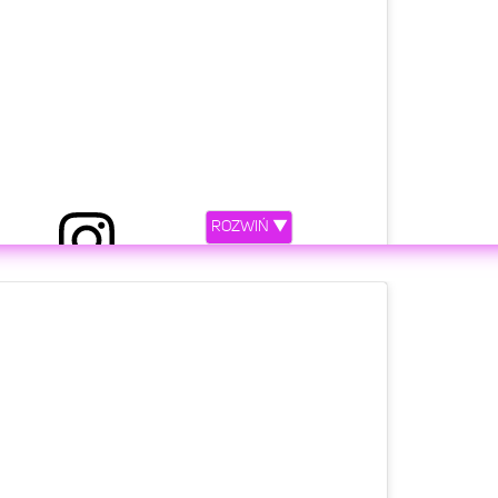
ROZWIŃ ▼
z The Neighborhood Talk (@theneighborhoodtalk)
etl ten post na Instagramie