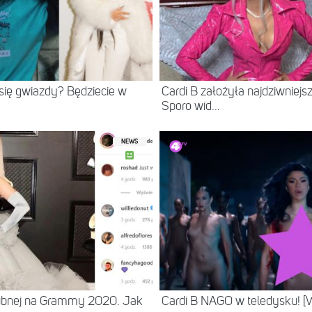
ię gwiazdy? Będziecie w
Cardi B założyła najdziwniejs
Sporo wid...
NEWS
lubnej na Grammy 2020. Jak
Cardi B NAGO w teledysku! 