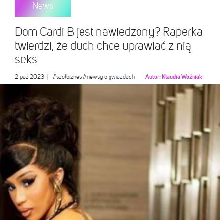
News
Dom Cardi B jest nawiedzony? Raperka
twierdzi, że duch chce uprawiać z nią
seks
2 paź 2023
|
#szołbiznes
#newsy o gwiazdach
Autor:
Klaudia Woźniak