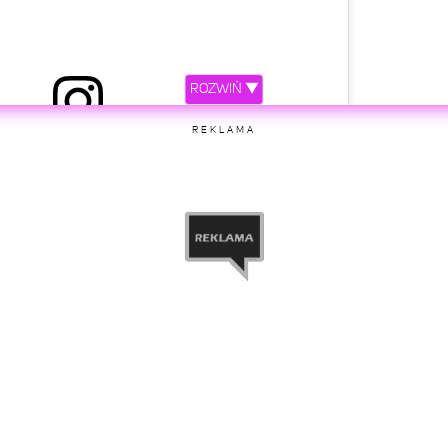
ROZWIŃ ▼
ępniony przez Cardi B (@iamcardib)
REKLAMA
etl ten post na Instagramie