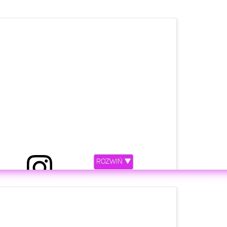
ROZWIŃ ▼
etl ten post na Instagramie