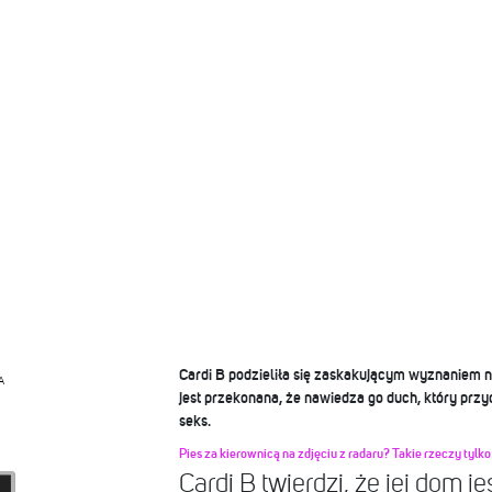
Cardi B podzieliła się zaskakującym wyznaniem 
A
jest przekonana, że nawiedza go duch, który przyc
seks.
Pies za kierownicą na zdjęciu z radaru? Takie rzeczy tylko
Cardi B twierdzi, że jej dom 