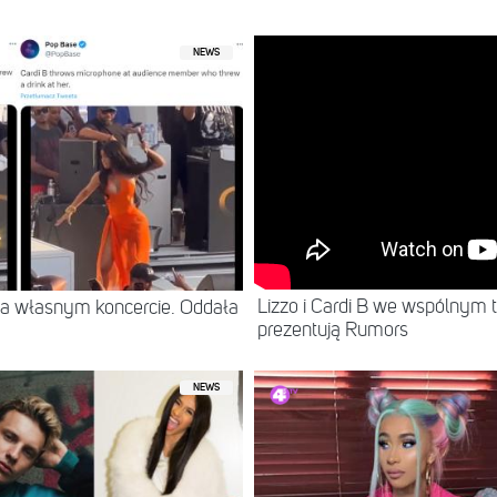
ępniony przez Cardi B (@iamcardib)
NEWS
Lizzo i Cardi B we wspólnym 
na własnym koncercie. Oddała
prezentują Rumors
NEWS