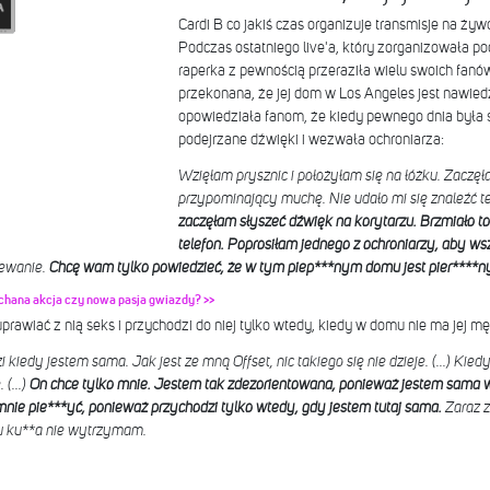
Cardi B co jakiś czas organizuje transmisje na żyw
Podczas ostatniego live'a, który zorganizowała p
raperka z pewnością przeraziła wielu swoich fanów
przekonana, że jej dom w Los Angeles jest nawie
opowiedziała fanom, że kiedy pewnego dnia była
podejrzane dźwięki i wezwała ochroniarza:
Wzięłam prysznic i położyłam się na łóżku. Zaczę
przypominający muchę. Nie udało mi się znaleźć tej
zaczęłam słyszeć dźwięk na korytarzu. Brzmiało to
telefon. Poprosiłam jednego z ochroniarzy, aby w
iewanie.
Chcę wam tylko powiedzieć, że w tym piep***nym domu jest pier****n
echana akcja czy nowa pasja gwiazdy? >>
uprawiać z nią seks i przychodzi do niej tylko wtedy, kiedy w domu nie ma jej mę
 kiedy jestem sama. Jak jest ze mną Offset, nic takiego się nie dzieje. (...) Kie
(...)
On chce tylko mnie. Jestem tak zdezorientowana, ponieważ jestem sama
mnie pie***yć, ponieważ przychodzi tylko wtedy, gdy jestem tutaj sama.
Zaraz 
tu ku**a nie wytrzymam.