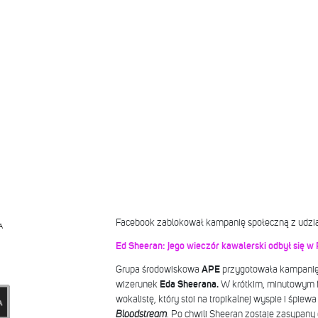
Facebook zablokował kampanię społeczną z udzi
A
Ed Sheeran: jego wieczór kawalerski odbył się w 
Grupa środowiskowa
APE
przygotowała kampanię,
wizerunek
Eda Sheerana.
W krótkim, minutowym f
wokalistę, który stoi na tropikalnej wyspie i śpie
Bloodstream
. Po chwili Sheeran zostaje zasypany 