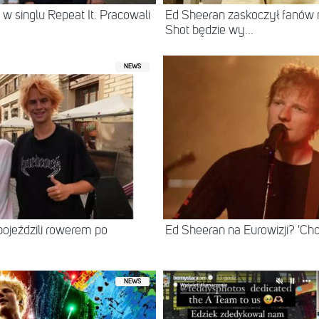
 w singlu Repeat It. Pracowali
Ed Sheeran zaskoczył fanów
Shot będzie wy...
NEWS
ojeździli rowerem po
Ed Sheeran na Eurowizji? 'Chc
NEWS