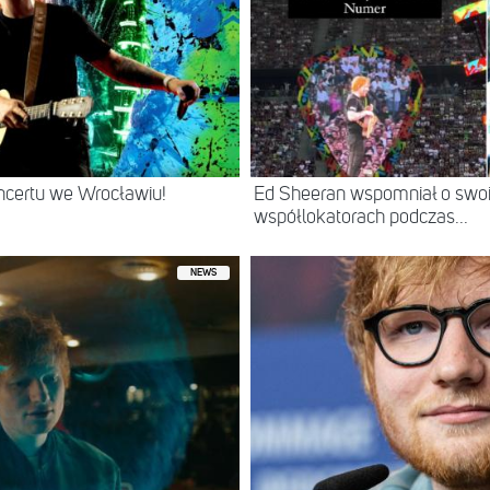
ncertu we Wrocławiu!
Ed Sheeran wspomniał o swoi
współlokatorach podczas...
NEWS