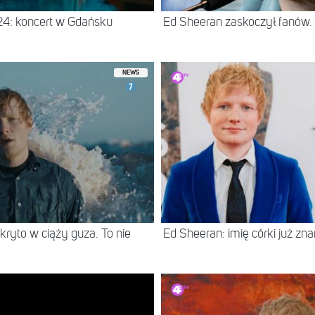
4: koncert w Gdańsku
Ed Sheeran zaskoczył fanów. R
NEWS
yto w ciąży guza. To nie
Ed Sheeran: imię córki już zna
NEWS