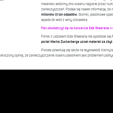
materiału widzimy dno oceanu nagrane przez nurk
zanieczyszczeń. Podaje się nawet informację, że r
milionów (!) ton odpadów.
Słomki, plastikowe opak
wpada do wód z winy człowieka.
Fan oświadczył się na koncercie Eda Sheerana >>
Filmik z udziałem Eda Sheerana nie spodobał się 
portal Marka Zuckerberga uznał materiał za zbyt 
Portale powołują się także na wypowiedź Kenny’e
askoczony opinią, że zanieczyszczenie oceanu plastikiem jest problemem polit