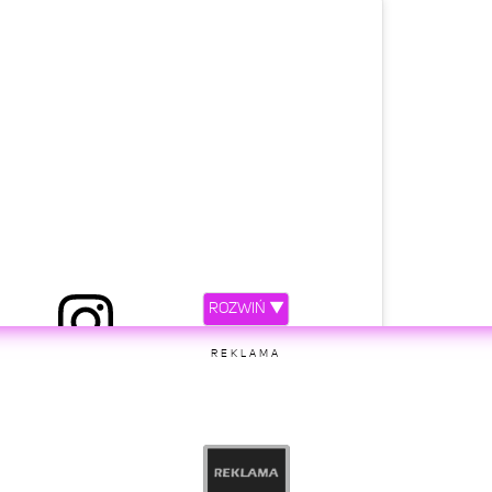
ROZWIŃ ▼
REKLAMA
etl ten post na Instagramie.