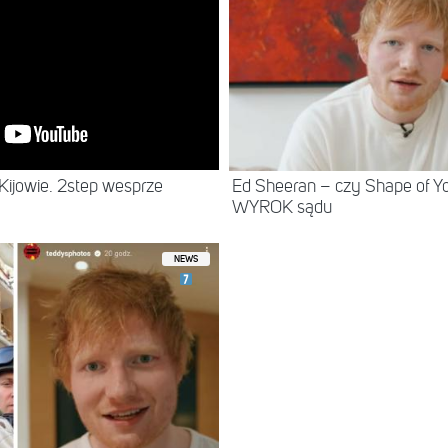
Kijowie. 2step wesprze
Ed Sheeran – czy Shape of Yo
WYROK sądu
NEWS