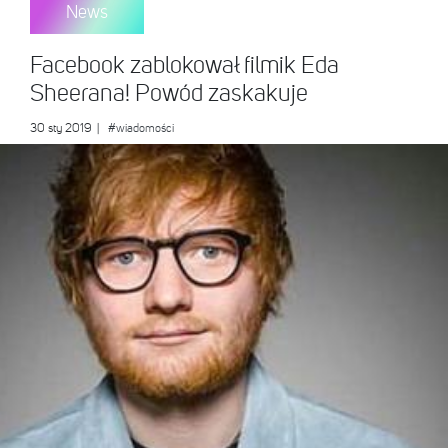
News
Facebook zablokował filmik Eda
Sheerana! Powód zaskakuje
30 sty 2019
|
#wiadomości