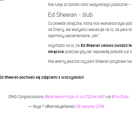
Nie lubię za bardzo robić wszystkiego publicznie
– 
Ed Sheeran - ślub
Co prawda obrączka, którą nosi wokalista była 
od Cherry, ale wszystko wskazuje na to, że para f
tajemnicy sakramentalne „tak”.
Wychodzi na to, że
Ed Sheeran celowo zwodził fa
obrączce
podczas gdy tak naprawdę poślubił już 
Nie wiemy jeszcze czy pani Sheeran przybrała na
Ed Sheeran pochwali się zdjęciami z uroczystości!
OMG Congratulations
@edsheeran
https://t.co/OZj1xKin8S
via
@YouTube
— Skye ? (@iamskyeflakes)
28 sierpnia 2018