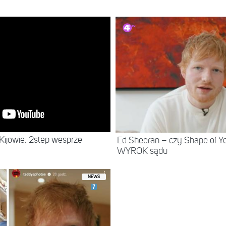
NEWS
Kijowie. 2step wesprze
Ed Sheeran – czy Shape of Yo
WYROK sądu
NEWS