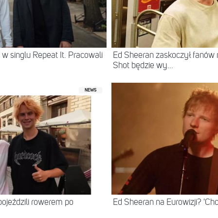
 w singlu Repeat It. Pracowali
Ed Sheeran zaskoczył fanów
Shot będzie wy...
NEWS
ojeździli rowerem po
Ed Sheeran na Eurowizji? 'Chc