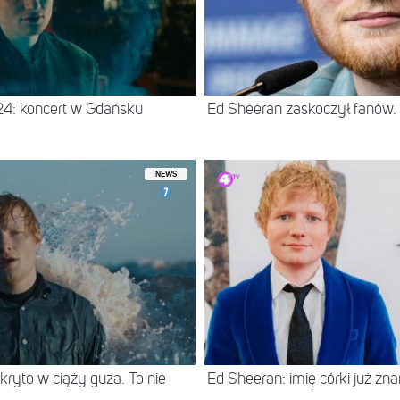
4: koncert w Gdańsku
Ed Sheeran zaskoczył fanów. R
NEWS
yto w ciąży guza. To nie
Ed Sheeran: imię córki już zna