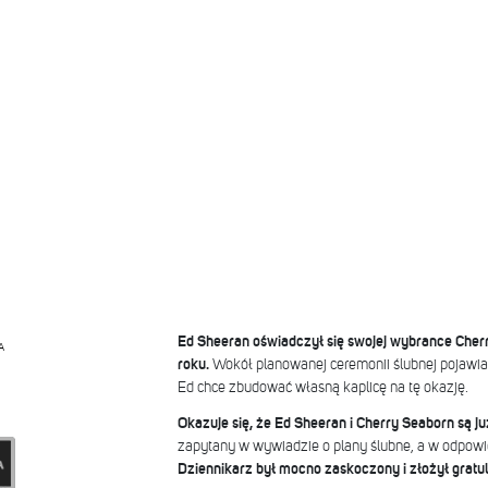
Ed Sheeran oświadczył się swojej wybrance Cher
A
roku.
Wokół planowanej ceremonii ślubnej pojawiało
Ed chce zbudować własną kaplicę na tę okazję.
Okazuje się, że Ed Sheeran i Cherry Seaborn są 
zapytany w wywiadzie o plany ślubne, a w odpowi
Dziennikarz był mocno zaskoczony i złożył gratula