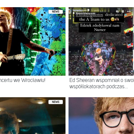
NEWS
ncertu we Wrocławiu!
Ed Sheeran wspomniał o swoi
współlokatorach podczas...
NEWS