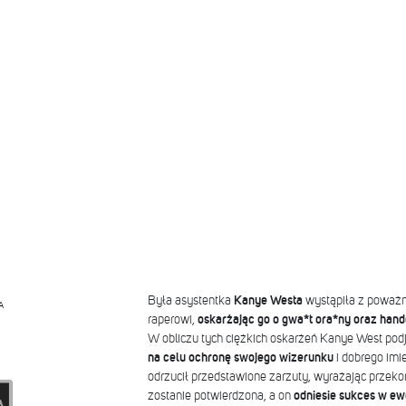
Była asystentka
Kanye Westa
wystąpiła z poważn
A
raperowi,
oskarżając go o gwa*t ora*ny oraz hand
W obliczu tych ciężkich oskarżeń Kanye West po
na celu ochronę swojego wizerunku
i dobrego imi
odrzucił przedstawione zarzuty, wyrażając przeko
zostanie potwierdzona, a on
odniesie sukces w e