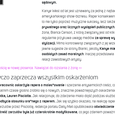
sądowym.
Kanye West od lat
jest uznawany za jedną z najba
amerykańskiego show-biznesu. Raper konsekwentn
to nie tylko poprzez muzyczne sukcesy, lecz takż
prywatnego oraz licznych wystąpień publicznych
żona, Bianca Censori, z którą związany jest od kilk
regularnie przykuwa uwagę mediów
za sprawą w
stylizacji.
Mimo kontrowersji związanych z jej wize
jawne sugestie ze strony Bianki, jakoby
Kanye miał
osobistych zasad moralnych
. Inaczej przedstawia
relacji zawodowych artysty.
ością w nowej piosence. Nawiązał do rozstania z żoną >>
czo zaprzecza wszystkim oskarżeniom
 pracownic oskarżyła rapera o moles*owanie
i szerzenie antysemickich treści,
nim czasie głośno zrobiło się o nowych, znacznie poważniejszych oskarżenia
tka, Lauren Pisciotta.
Jak relacjonuje, do zdarzenia miało dojść podczas służ
odbycia stosunku ora*nego z raperem.
Jak się szybko okazało, na reakcję raper
rzutów przez Pisciottę, redakcja portalu Daily Mail opublikowała
oświadczenie
treść zarzutów była już czterokrotnie modyfikowana
, co jego zdaniem poważn