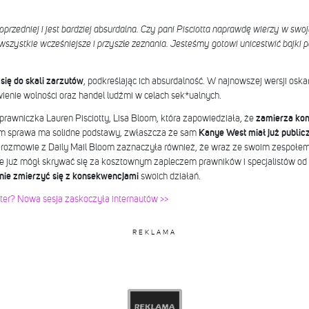
rzedniej i jest bardziej absurdalna. Czy pani Pisciotta naprawdę wierzy w swo
szystkie wcześniejsze i przyszłe zeznania. Jesteśmy gotowi unicestwić bajki pa
 się do skali zarzutów
, podkreślając ich absurdalność. W najnowszej wersji oska
ienie wolności oraz handel ludźmi w celach sek*ualnych.
rawniczka Lauren Pisciotty, Lisa Bloom, która zapowiedziała, że
zamierza kon
iem sprawa ma solidne podstawy, zwłaszcza że sam
Kanye West miał już publicz
rozmowie z Daily Mail Bloom zaznaczyła również, że wraz ze swoim zespołem 
e już mógł skrywać się za kosztownym zapleczem prawników i specjalistów od 
nie zmierzyć się z konsekwencjami
swoich działań.
nter? Nowa sesja zaskoczyła internautów >>
REKLAMA