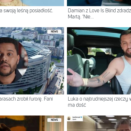
 swoją leśną posiadłość.
Damian z Love Is Blind zdradz
Martą. 'Nie...
NEWS
asach zrobił furorę. Fani
Luka o najtrudniejszej rzeczy 
ma dość
NEWS