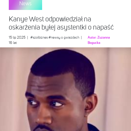
News
Kanye West odpowiedział na
oskarżenia byłej asystentki o napaść
15 lip 2025
|
#szołbiznes
#newsy o gwiazdach
|
Autor:
Zuzanna
16 lat
Bogucka