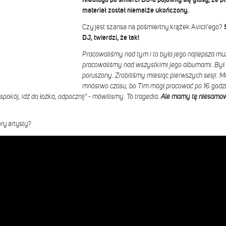
materiał został niemalże ukończony.
Czy jest szansa na pośmiertny krążek Avicii’ego?
DJ, twierdzi, że tak!
Pracowaliśmy nad tym i to była jego najlepsza muz
pracowaliśmy nad wszystkimi jego albumami. Był 
poruszony. Zrobiliśmy miesiąc pierwszych sesji. M
mnóstwo czasu, bo Tim mógł pracować po 16 godzin 
spokój, idź do łożka, odpocznij" - mówilismy. To tragedia.
Ale mamy tę niesamow
ry artysty?