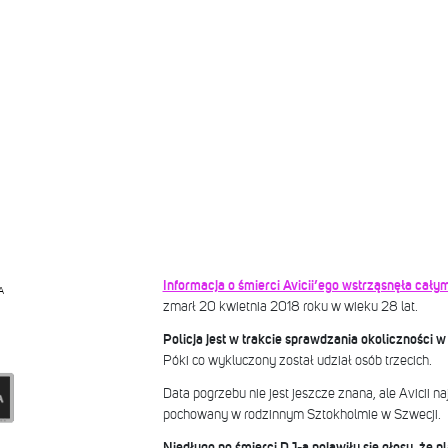
Informacja o śmierci Avicii’ego wstrząsnęła ca
A
zmarł 20 kwietnia 2018 roku w wieku 28 lat.
Policja jest w trakcie sprawdzania okoliczności w 
Póki co wykluczony został udział osób trzecich.
Data pogrzebu nie jest jeszcze znana, ale Avicii 
pochowany w rodzinnym Sztokholmie w Szwecji.
Niedługo po śmierci DJ-a pojawiły się głosy, że p