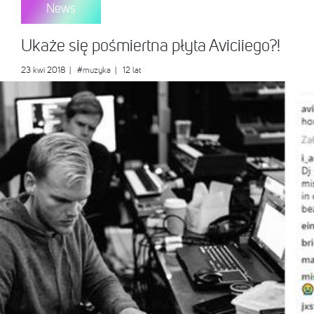
News
Ukaże się pośmiertna płyta Aviciiego?!
23 kwi 2018
|
#muzyka
| 12 lat