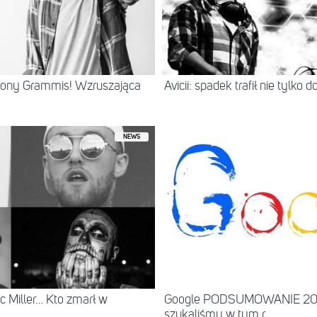
dzony Grammis! Wzruszająca
Avicii: spadek trafił nie tylko
NEWS
ac Miller… Kto zmarł w
Google PODSUMOWANIE 2018:
szukaliśmy w tym r...