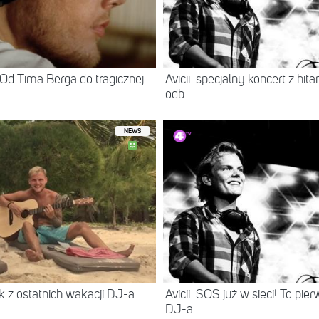
i. Od Tima Berga do tragicznej
Avicii: specjalny koncert z hit
odb...
NEWS
k z ostatnich wakacji DJ-a.
Avicii: SOS już w sieci! To pi
DJ-a