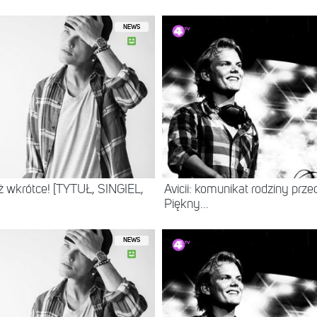
NEWS
już wkrótce! [TYTUŁ, SINGIEL,
Avicii: komunikat rodziny prze
Piękny...
NEWS