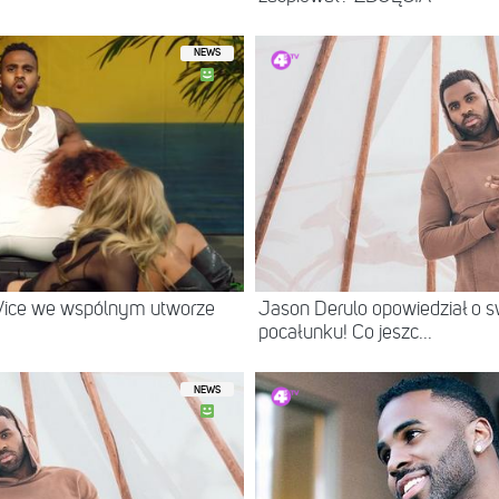
NEWS
 Vice we wspólnym utworze
Jason Derulo opowiedział o 
pocałunku! Co jeszc...
NEWS