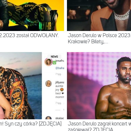
1.12.2023 został ODWOŁANY.
Jason Derulo w Polsce 2023:
Krakowie? Bilety,...
NEWS
em! Syn czy córka? [ZDJĘCIA]
Jason Derulo zagrał koncert
zaśpiewał? ZDJĘCIA