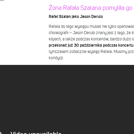
Żona Rafała Szatana pomyliła go 
Rafał Szatan jako Jason Derulo
Rafała do tego występu musiał nie tylko opanować 
choreografii – Jason Derulo znany jest z tego, że ś
klipach, a także podczas koncertów, bardzo dużo 
przekonać już 30 października podczas koncertu
tymczasem zobaczcie występ Rafała. Musimy prz
kondycji.