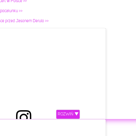
ert w Polsce >>
pocałunku >>
ce przed Jasonem Derulo >>
ROZWIŃ ▼
etl ten post na Instagramie.