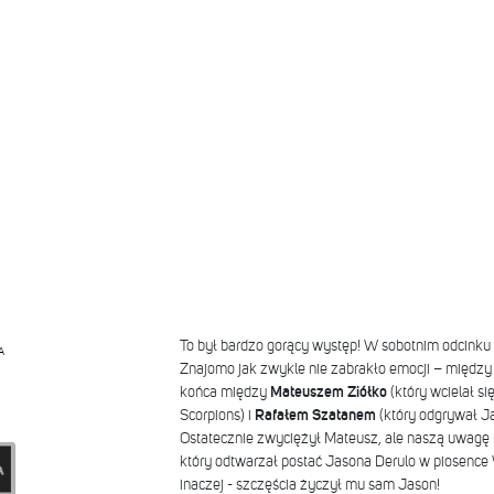
To był bardzo gorący występ! W sobotnim odcink
A
Znajomo jak zwykle nie zabrakło emocji – między
końca między
Mateuszem Ziółko
(który wcielał s
Scorpions) i
Rafałem Szatanem
(który odgrywał Ja
Ostatecznie zwyciężył Mateusz, ale naszą uwagę 
który odtwarzał postać Jasona Derulo w piosence
inaczej - szczęścia życzył mu sam Jason!