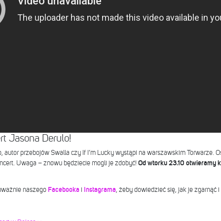
rt Jasona Derulo!
, autor przebojów Swalla czy If I’m Lucky wystąpi na warszawskim Torwarze. 
oncert. Uwaga – znowu będziecie mogli je zdobyć!
Od wtorku 23.10 otwieramy 
 uważnie naszego
Facebooka
i
Instagrama
, żeby dowiedzieć się, jak je zgarnąć