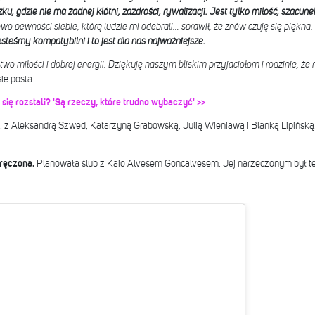
u, gdzie nie ma żadnej kłótni, zazdrości, rywalizacji. Jest tylko miłość, szacune
wo pewności siebie, którą ludzie mi odebrali… sprawił, że znów czuję się piękna.
steśmy kompatybilni i to jest dla nas najważniejsze.
iłości i dobrej energii. Dziękuję naszym bliskim przyjaciołom i rodzinie, że n
ie posta.
się rozstali? 'Są rzeczy, które trudno wybaczyć' >>
n. z Aleksandrą Szwed, Katarzyną Grabowską, Julią Wieniawą i Blanką Lipińską
ręczona.
Planowała ślub z Kaio Alvesem Goncalvesem. Jej narzeczonym był też 