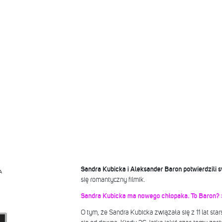
Sandra Kubicka i Aleksander Baron potwierdzili 
A
się romantyczny filmik.
Sandra Kubicka ma nowego chłopaka. To Baron? 
O tym, że Sandra Kubicka związała się z 11 lat st