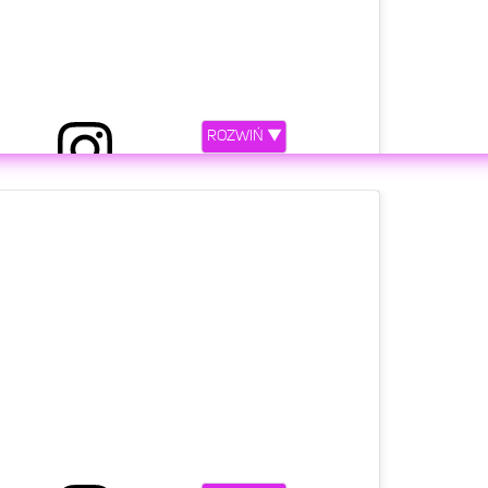
ROZWIŃ ▼
etl ten post na Instagramie