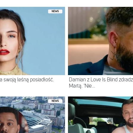
NEWS
 swoją leśną posiadłość.
Damian z Love Is Blind zdradz
Martą. 'Nie...
NEWS