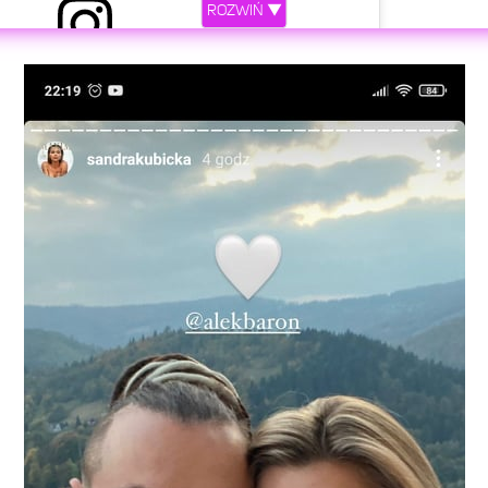
ROZWIŃ ▼
ez SANDRA KUBICKA 🇺🇸🇵🇱 (@sandrakubicka)
etl ten post na Instagramie
𝖑𝖊𝖐𝖘𝖆𝖓𝖉𝖊𝖗 𝕸𝖎𝖑𝖜𝖎𝖜-𝕭𝖆𝖗𝖔𝖓 (@alekbaron)