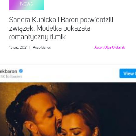
News
Sandra Kubicka i Baron potwierdzili
związek. Modelka pokazała
romantyczny filmik
13 paź 2021
|
#szołbiznes
Autor:
Olga Oleksiak