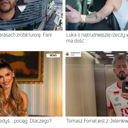
asach zrobił furorę. Fani
Luka o najtrudniejszej rzeczy 
ma dość
NEWS
iedyś… pociąg. Dlaczego?
Tomasz Fornal jest z Jeleni