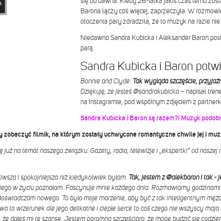
się od dawna. Kiedy 26-latka jakiś czas temu zosta
Barona łączy coś więcej, zaprzeczyła. W rozmowi
otoczenia pary zdradziła, że to muzyk na razie nie
Niedawno Sandra Kubicka i Aleksander Baron postan
parą.
Sandra Kubicka i Baron potw
Bonnie and Clyde.
Tak wygląda szczęście, przyjaźń,
Dziękuję, że jesteś @sandrakubicka
– napisał tren
na Instagramie, pod wspólnym zdjęciem z partner
Sandra Kubicka i Baron są razem?! Muzyk podobn
y zobaczyć filmik, na którym zostały uchwycone romantyczne chwile jej i mu
uż na temat naszego związku. Gazety, radia, telewizje i „ekspertki” od naszej r
iwsza i spokojniejsza niż kiedykolwiek byłam.
Tak, jestem z @alekbaron i tak -
ego w życiu poznałam. Fascynuje mnie każdego dnia. Rozmawiamy godzinami n
i doświadczam nowego. To było moje marzenie, aby być z tak inteligentnym męż
wa to wizerunek ale jego delikatne i ciepłe serce to coś czego nie wszyscy maja
e, że dałeś mi tę szansę. Jestem ogromną szczęściarą, że mogę budzić się codzie