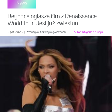
News
Beyonce ogłasza film z Renaissance
World Tour. Jest już zwiastun
2 paź 2023
|
#muzyka
#newsy o gwiazdach
Autor:
Abigaila Kruszyk