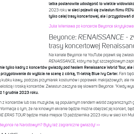
latka postanowiła udostępnić to wielkie widowisk
2023 roku
w sieci pojawił się zwiastun filmu
REN
tylko całej trasy koncertowej, ale i przygotowań do
Julia Wieniawa po koncercie Beyonce skrytykowan
Beyonce:
- z
RENAISSANCE
trasy koncertowej Renaissan
Na kanale Beyonce na YouTube pojawił się zwiast
RENAISSANCE
, który ma być szczegółowym zapis
 nie tylko kadry z koncertów gwiazdy pod hasłem Renaissance World Tour, ale i 
przygotowania do wyjścia na scenę z córką, 11-letnią Blue Ivy Carter.
Fani będ
rzy kubku kawy, podczas przymiarek kostiumów i poprawek makijażowych, ale ni
łością i troską koncertów. Zwiastun zaczyna się słowami Beyonce: "Kiedy wystę
już 1 grudnia 2023 roku.
m z koncertów lub tras muzyków, są popularnym trendem wśród zagranicznych gwi
informacja o tym, że na kinowym ekranie będzie można obejrzeć jej koncert, będ
HE ERAS TOUR
będzie miała miejsce 13 października 2023 roku w sieci kin Mult
e Beyonce na Narodowym? Były też zagraniczne gwiazdy! >>