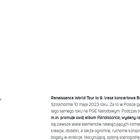
Renaissance World Tour to 9. trasa koncertowa 
A
Sztokholmie 10 maja 2023 roku. Za to w Polsce g
tego samego roku na PGE Narodowym. Podczas l
m.in. promuje swój album
Renaissance
, wydany ro
się zawsze wiele elementów nawiązujących klimate
kreacje, dodatki, a także ogromne, ruchome konst
bogaty w atrakcje, fascynującą, spójną scenografię