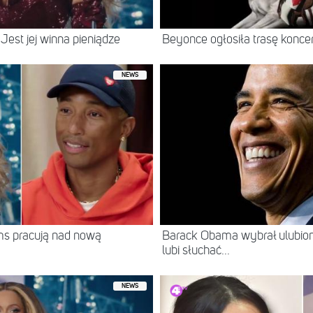
est jej winna pieniądze
Beyonce ogłosiła trasę konce
NEWS
ams pracują nad nową
Barack Obama wybrał ulubion
lubi słuchać...
NEWS