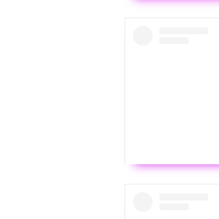
Wyświ
Woke up to the news that
He’s been sick for a coup
pain, it still hurts to th
funeral for a while. But th
God FIERCELY and was one 
Wyświ
witnessing spread the wo
take more pictures toget