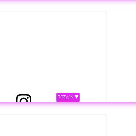
etl ten post na Instagramie.
 my Grandpa Perry passed away early this morning.
le years now so although I’m relieved he is out of
ROZWIŃ ▼
ink our family won’t get to say goodbye with a proper
at’s the reality during this pandemic. This man loved
of the best preacher’s I’ve ever had the honor in
etl ten post na Instagramie.
rd of God. I love you Grandpa. I’m sorry we didn’t
her but I have so many memories to make me smile