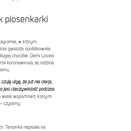
k piosenkarki
tagramie, w którym
tnia gwiazda opublikowała
długiej chorobie. Demi Lovato
emii koronawirusa, jej rodzina
łemu.
zuję ulgę, że już nie cierpi,
a jest rzeczywistość podczas
m wiele wspomnień, którymi
– czytamy.
h. Tancerka napisała na