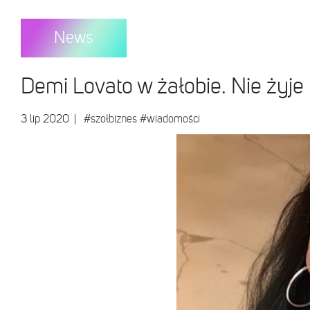
News
Demi Lovato w żałobie. Nie żyje 
3 lip 2020
|
#szołbiznes
#wiadomości