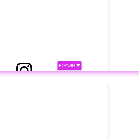
in someday. Rest easy. Love you. ❤️🕊🙏🏼
Demi Lovato
(@ddlovato)
Lip 1, 2020 o 12:34 PDT
hief. I’m broken-hearted but happy that you’re no
rth. You were the best Daddy in the whole world. I’ll
ROZWIŃ ▼
love you forever.💔
anna De La Garza
(@diannadelagarza)
Lip 1, 2020 o 12:38 PDT
etl ten post na Instagramie.