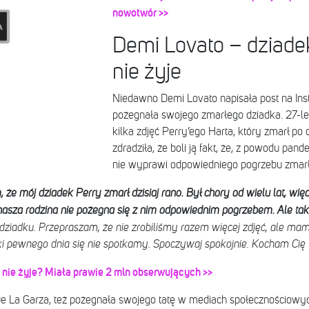
nowotwór >>
Demi Lovato – dziade
nie żyje
Niedawno Demi Lovato napisała post na Ins
pożegnała swojego zmarłego dziadka. 27-le
kilka zdjęć Perry’ego Harta, który zmarł po 
zdradziła, że boli ją fakt, że, z powodu pand
nie wyprawi odpowiedniego pogrzebu zmar
że mój dziadek Perry zmarł dzisiaj rano. Był chory od wielu lat, więc c
 nasza rodzina nie pożegna się z nim odpowiednim pogrzebem. Ale tak
dziadku. Przepraszam, że nie zrobiliśmy razem więcej zdjęć, ale ma
i pewnego dnia się nie spotkamy. Spoczywaj spokojnie. Kocham Cię
a nie żyje? Miała prawie 2 mln obserwujących >>
 La Garza, też pożegnała swojego tatę w mediach społecznościowyc