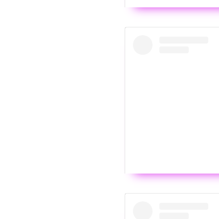
Wyświ
To jest czyste szczęści
okazję porozmawiać z mo
języku. Mam nadzieję, ż
Długo się do niego przyg
tę możliwość. No i chyba
Wyświ