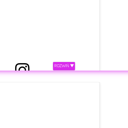
atalia Nykiel
(@natnykiel)
Kwi 14, 2020 o 3:13 PDT
 premiera wywiadu Natalii Nykiel z J Balvinem💥💥💥
versalmusicpolska #natalianykiel #jbalvin #wywiad
ROZWIŃ ▼
#cgm #cgmpl
ez
CGM.PL
(@cgm.pl)
Kwi 13, 2020 o 11:22 PDT
etl ten post na Instagramie.