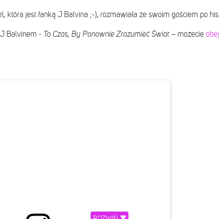
l, która jest fanką J Balvina ;-), rozmawiała ze swoim gościem po hi
 J Balvinem -
To Czas, By Ponownie Zrozumieć Świat
– możecie
obej
ROZWIŃ ▼