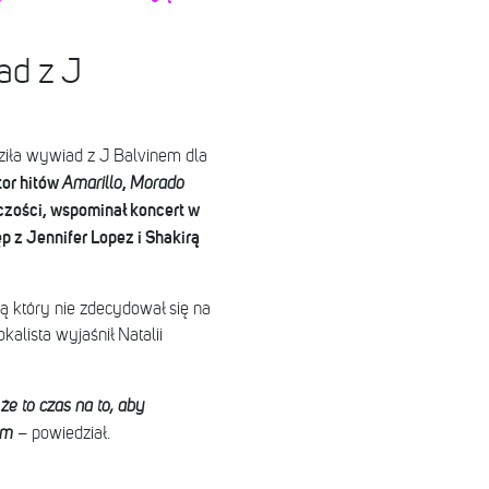
ad z J
ziła wywiad z J Balvinem dla
tor hitów
,
Amarillo
Morado
rczości, wspominał koncert w
p z Jennifer Lopez i Shakirą
tą który nie zdecydował się na
alista wyjaśnił Natalii
e to czas na to, aby
um
– powiedział.