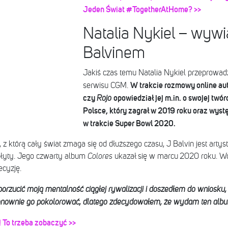
Jeden Świat #TogetherAtHome? >>
Natalia Nykiel – wywi
Balvinem
Jakiś czas temu Natalia Nykiel przeprowad
W trakcie rozmowy online au
serwisu CGM.
czy
opowiedział jej m.in. o swojej twó
Rojo
Polsce, który zagrał w 2019 roku oraz wystę
w trakcie Super Bowl 2020.
 którą cały świat zmaga się od dłuższego czasu, J Balvin jest artys
płyty. Jego czwarty album
Colores
ukazał się w marcu 2020 roku. Wok
ecyzję.
zucić moją mentalność ciągłej rywalizacji i doszedłem do wniosku, ż
ponownie go pokolorować, dlatego zdecydowałem, że wydam ten alb
! To trzeba zobaczyć >>