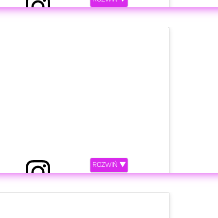
etl ten post na Instagramie.
e. Nigdy w życiu nie pomyślałabym, że będę miała
im idolem o jego najnowszym albumie i to w jego
ROZWIŃ ▼
e wywiad Wam się spodoba! Sprawdźcie na @cgm.pl
otowywałam i jestem mega mega mega wdzięczna za
 cały czas jestem w szoku...🤯🔮♥️ #colores #rojo
etl ten post na Instagramie.
#natalianykiel #jbalvin