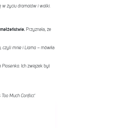
ję w życiu dramatów i walki.
 małżeństwie.
Przyznała, że
, czyli mnie i Liama
– mówiła
a Piosenka
. Ich związek był
oo Much Conflict'​