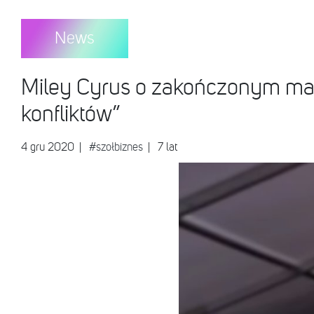
News
Miley Cyrus o zakończonym ma
konfliktów”
4 gru 2020
|
#szołbiznes
| 7 lat