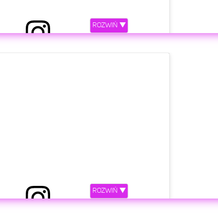
ROZWIŃ ▼
etl ten post na Instagramie.
ROZWIŃ ▼
Post udostępniony przez کلوزآپ سلبریتی‌ها💕 (@celebrrity_closeup)