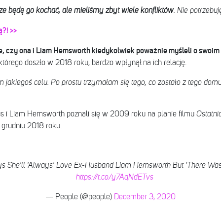
 będę go kochać, ale mieliśmy zbyt wiele konfliktów
. Nie potrzebu
ą?! >>
ie, czy ona i Liam Hemsworth kiedykolwiek poważnie myśleli o swoim
którego doszło w 2018 roku, bardzo wpłynął na ich relację.
 jakiegoś celu. Po prostu trzymałam się tego, co zostało z tego domu
s i Liam Hemsworth poznali się w 2009 roku na planie filmu
Ostatni
w grudniu 2018 roku.
s She'll 'Always' Love Ex-Husband Liam Hemsworth But 'There Was T
https://t.co/y7AqNdETvs
— People (@people)
December 3, 2020