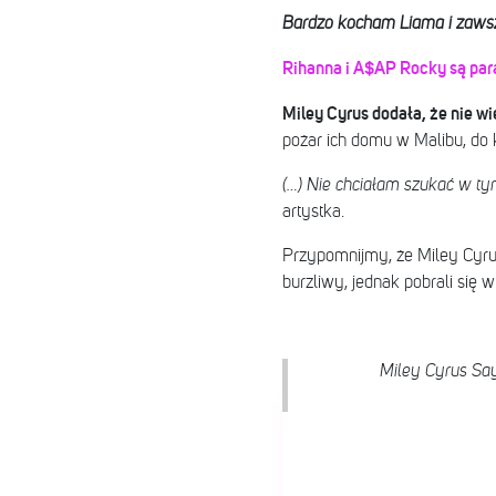
Bardzo kocham Liama i zawsze
Rihanna i A$AP Rocky są par
Miley Cyrus dodała, że nie w
pożar ich domu w Malibu, do 
(…) Nie chciałam szukać w tym
artystka.
Przypomnijmy, że Miley Cyru
burzliwy, jednak pobrali się 
Miley Cyrus Say