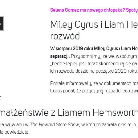
Selena Gomez ma nowego chłopaka? Spotyk
Miley Cyrus i Liam H
rozwód
W sierpniu 2019 roku MIley Cyrus i Liam He
separacji.
Przypomnijmy, że we wspólnym o
„będzie lepiej, jeśli teraz skoncentrują się n
ich rozwodu doszło na początku 2020 roku.
Portale informowały, że w dokumentach r
Cyrus podał, że przyczyną rozpadu jego zwi
.
o małżeństwie z Liamem Hemswor
liła wywiadu w
The Howard Stern Show
, w którym zabrała głos m.in
a powiedziała: