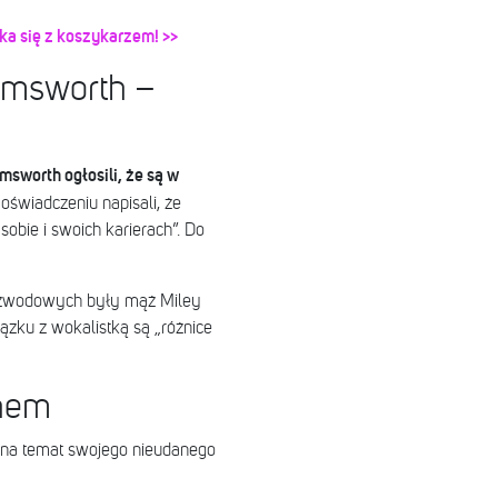
a się z koszykarzem! >>
emsworth –
msworth ogłosili, że są w
świadczeniu napisali, że
a sobie i swoich karierach”. Do
ozwodowych były mąż Miley
ązku z wokalistką są „różnice
them
. na temat swojego nieudanego