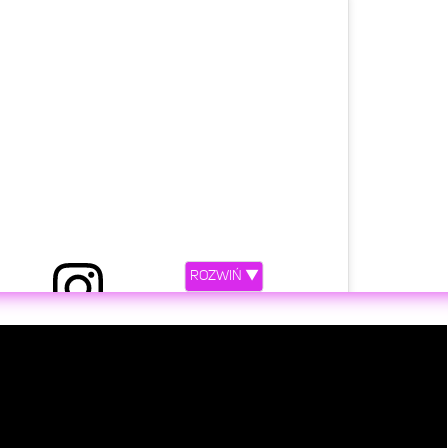
etl ten post na Instagramie
ROZWIŃ ▼
niony przez Miley Cyrus (@mileycyrus)
etl ten post na Instagramie