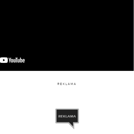
niony przez Miley Cyrus (@mileycyrus)
REKLAMA