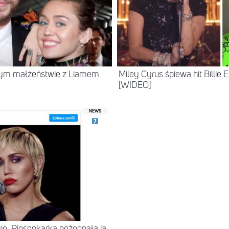
nym małżeństwie z Liamem
Miley Cyrus śpiewa hit Billie E
[WIDEO]
NEWS
je. Piosenkarka pożegnała ją