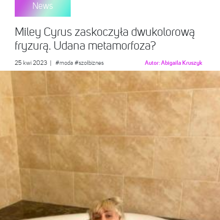
News
Miley Cyrus zaskoczyła dwukolorową
fryzurą. Udana metamorfoza?
25 kwi 2023
|
#moda
#szołbiznes
Autor:
Abigaila Kruszyk