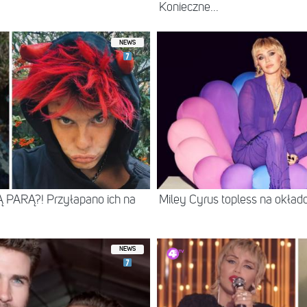
Konieczne...
NEWS
Ą PARĄ?! Przyłapano ich na
Miley Cyrus topless na okła
NEWS