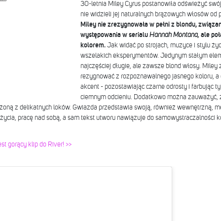
30-letnia Miley Cyrus postanowiła odświeżyć swój
nie widzieli jej naturalnych brązowych włosów od p
Miley nie zrezygnowała w pełni z blondu, związa
występowania w serialu
Hannah Montana,
ale po
kolorem.
Jak widać po strojach, muzyce i stylu życi
wszelakich eksperymentów. Jedynym stałym elem
najczęściej długie, ale zawsze blond włosy. Miley
rezygnować z rozpoznawalnego jasnego koloru, a 
akcent - pozostawiając czarne odrosty i farbując 
ciemnym odcieniu. Dodatkowo można zauważyć, że
złożoną z delikatnych loków. Gwiazda przedstawia swoją, również wewnętrzną, m
 życia, pracę nad sobą, a sam tekst utworu nawiązuje do samowystraczalności ko
t gorący klip do River! >>