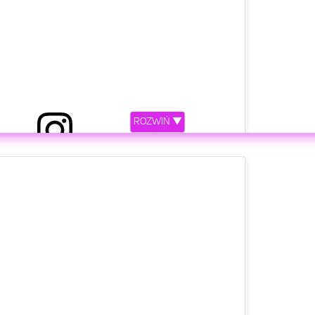
ROZWIŃ ▼
etl ten post na Instagramie