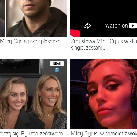
Zmysłowa Miley Cyrus w klip
iley Cyrus przez piosenkę
singiel zostani...
NEWS
wodzą się. Byli małżeństwem
Miley Cyrus: w samolot z woka