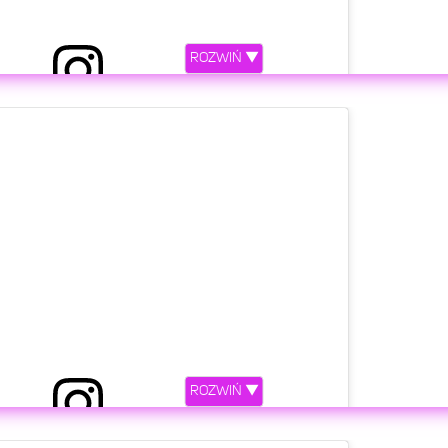
ROZWIŃ ▼
niony przez Miley Cyrus (@mileycyrus)
etl ten post na Instagramie
ROZWIŃ ▼
niony przez Miley Cyrus (@mileycyrus)