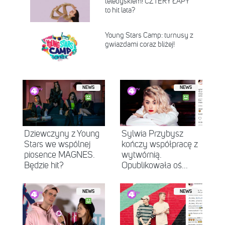
teledyskiem! CZTERY ŁAPY
to hit lata?
Young Stars Camp: turnusy z
gwiazdami coraz bliżej!
NEWS
NEWS
Dziewczyny z Young
Sylwia Przybysz
Stars we wspólnej
kończy współpracę z
piosence MAGNES.
wytwórnią.
Będzie hit?
Opublikowała oś...
NEWS
NEWS