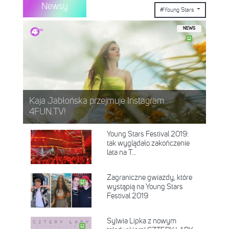
Newsy
#Young Stars
NEWS
Kaja Jabłońska przejmuje Instagram
4FUN.TV!
Young Stars Festival 2019:
tak wyglądało zakończenie
lata na T...
Zagraniczne gwiazdy, które
wystąpią na Young Stars
Festival 2019
Sylwia Lipka z nowym