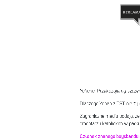
Yohana. Przekazujemy szczer
Dlaczego Yohan z TST nie ży
Zagraniczne media podają, ż
cmentarzu katolickim w parku
Członek znanego boysbandu n