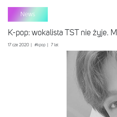
News
K-pop: wokalista TST nie żyje. Mi
17 cze 2020
|
#kpop
| 7 lat