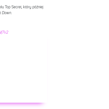
u Top Secret, który później
t Down
.
dNf7v2