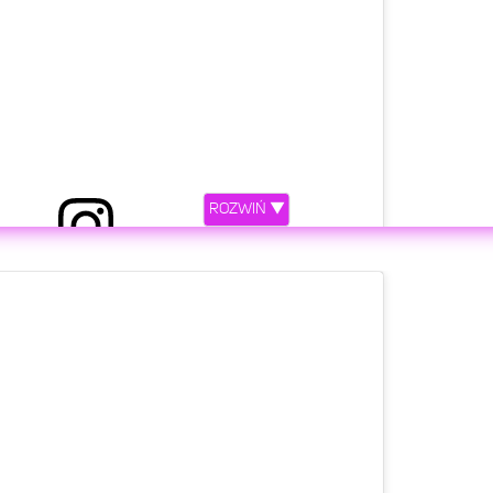
ROZWIŃ ▼
etl ten post na Instagramie.