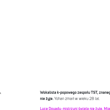
Wokalista k-popowego zespołu TST, znanego
A
nie żyje.
Yohan zmarł w wieku 28 lat.
Luce Douady: mistrzyni świata nie żyje. Mia