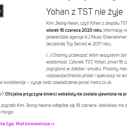
Yohan z TST nie żyje
Kim Jeong-hwan, czyli Yohan z zespołu TST,
wtorek 16 czerwca 2020 roku.
Informację n
potwierdziła agencja KJ Music Entertainmen
(wcześniej Top Secret) w 2017 roku.
(…) Chcemy przekazać Wam wszystkim bard
wiadomość. Członek TST, Yohan, zmarł 16 cz
pogrążona w żałobie i smutku. Prosimy med
rozpowszechniania plotek i spekulacji na t
e kondolencje
– cytuje treść oświadczenia portal metro.co.uk.
Oficjalna przyczyna śmierci wokalisty nie została ujawniona na pr
je?
e pogrzeb Kim Jeong-hwana odbędzie się 18 czerwca. Wokalista ma 
 Yongin.
ie żyje. Miał koronawirusa >>