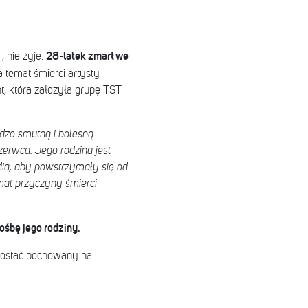
28-latek zmarł we
 nie żyje.
a temat śmierci artysty
t, która założyła grupę TST
zo smutną i bolesną
erwca. Jego rodzina jest
ia, aby powstrzymały się od
emat przyczyny śmierci
ośbę jego rodziny.
zostać pochowany na