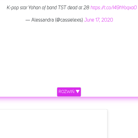
K-pop star Yohan of band TST dead at 28
https://t.co/I49hYoqxa0
— Alessandra (@cassielexis)
June 17, 2020
ROZWIŃ ▼