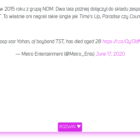
2015 roku z grupą NOM. Dwa lata później dołączył do składu zespoł
To właśnie oni nagrali takie single jak
Time's Up
,
Paradise
czy
Coun
pop star Yohan, of boyband TST, has died aged 28
https://t.co/Qy13
— Metro Entertainment (@Metro_Ents)
June 17, 2020
ROZWIŃ ▼