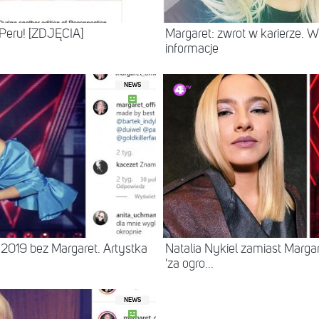
Peru! [ZDJĘCIA]
Margaret: zwrot w karierze. 
informacje
NEWS
019 bez Margaret. Artystka
Natalia Nykiel zamiast Marga
'za ogro...
NEWS