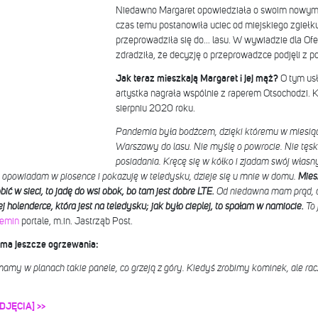
Niedawno Margaret opowiedziała o swoim nowym d
czas temu postanowiła uciec od miejskiego zgieł
przeprowadziła się do… lasu. W wywiadzie dla Of
zdradziła, że decyzję o przeprowadzce podjęli z 
Jak teraz mieszkają Margaret i jej mąż?
O tym us
artystka nagrała wspólnie z raperem Otsochodzi. Kl
sierpniu 2020 roku.
Pandemia była bodźcem, dzięki któremu w miesią
Warszawy do lasu. Nie myślę o powrocie. Nie tęsk
posiadania. Kręcę się w kółko i zjadam swój własn
 opowiadam w piosence i pokazuję w teledysku, dzieje się u mnie w domu.
Mies
bić w sieci, to jadę do wsi obok, bo tam jest dobre LTE.
Od niedawna mam prąd, al
 holenderce, która jest na teledysku; jak było cieplej, to spałam w namiocie.
To 
femin
portale, m.in. Jastrząb Post.
 ma jeszcze ogrzewania:
my w planach takie panele, co grzeją z góry. Kiedyś zrobimy kominek, ale racz
ZDJĘCIA] >>