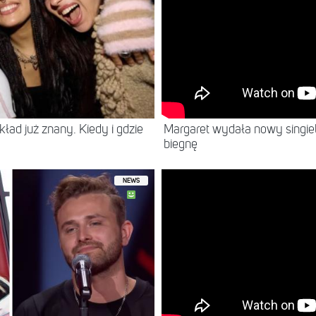
Margaret wydała nowy singiel
ład już znany. Kiedy i gdzie
biegnę
NEWS