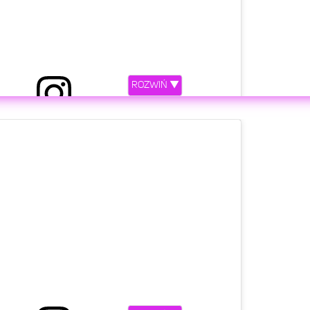
ROZWIŃ ▼
etl ten post na Instagramie.
a 👩🏼‍🤝‍👨🏻 photo @patrycjakrypo