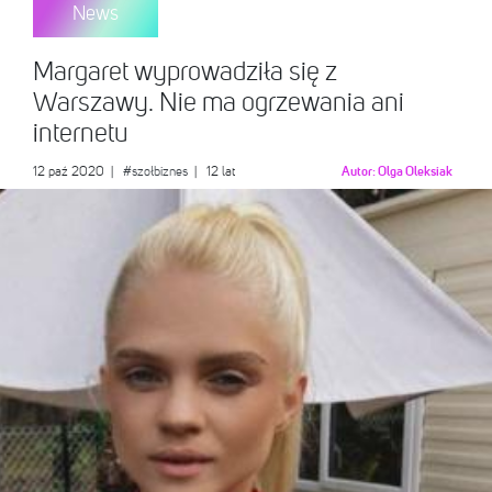
News
Margaret wyprowadziła się z
Warszawy. Nie ma ogrzewania ani
internetu
12 paź 2020
|
#szołbiznes
| 12 lat
Autor:
Olga Oleksiak