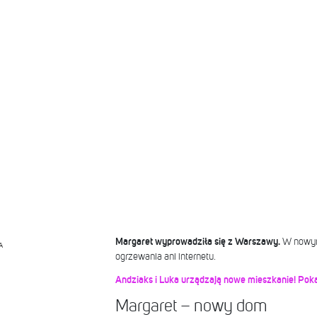
Margaret wyprowadziła się z Warszawy.
W nowym
A
ogrzewania ani internetu.
Andziaks i Luka urządzają nowe mieszkanie! Poka
Margaret – nowy dom