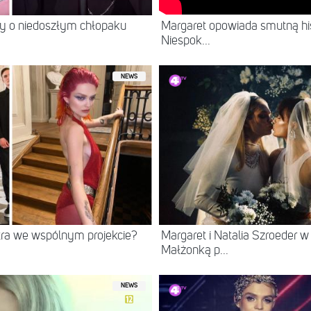
Margaret opowiada smutną hist
my o niedoszłym chłopaku
Niespok...
NEWS
tra we wspólnym projekcie?
Margaret i Natalia Szroeder w
Małżonką p...
NEWS