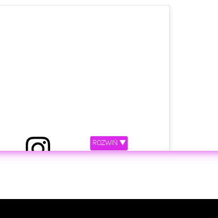
etl ten post na Instagramie
ROZWIŃ ▼
y przez Tadeusz Seibert (@tadeuszseibert)
etl ten post na Instagramie