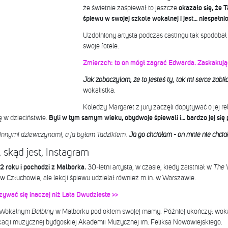
że świetnie zaśpiewał to jeszcze
okazało się, że 
śpiewu w swojej szkole wokalnej i jest… niespełni
Uzdolniony artysta podczas castingu tak spodobał 
swoje fotele.
Zmierzch: to on mógł zagrać Edwarda. Zaskakując
Jak zobaczyłam, że to jesteś ty, tak mi serce zabił
wokalistka.
Koledzy Margaret z jury zaczęli dopytywać o jej r
ę w dzieciństwie.
Byli w tym samym wieku, obydwoje śpiewali i… bardzo jej się 
innymi dziewczynami, a ja byłam Tadzikiem.
Ja go chciałam - on mnie nie chciał
 skąd jest, Instagram
2 roku i pochodzi z Malborka.
30-letni artysta, w czasie, kiedy zaistniał w
The 
 Człuchowie, ale lekcji śpiewu udzielał również m.in. w Warszawie.
zywać się inaczej niż Lata Dwudzieste >>
iu Wokalnym
Balbiny
w Malborku pod okiem swojej mamy. Później ukończył woka
ukacji muzycznej bydgoskiej Akademii Muzycznej im. Feliksa Nowowiejskiego.