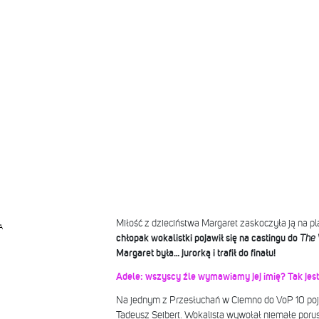
Miłość z dzieciństwa Margaret zaskoczyła ją na p
A
chłopak wokalistki pojawił się na castingu do
The 
Margaret była… jurorką i trafił do finału!
Adele: wszyscy źle wymawiamy jej imię? Tak jest
Na jednym z Przesłuchań w Ciemno do VoP 10 poj
Tadeusz Seibert. Wokalista wywołał niemałe poru