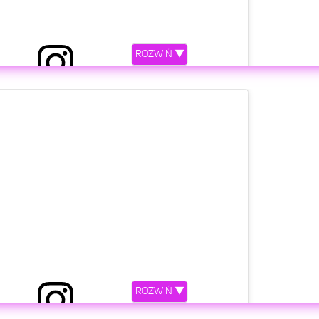
ROZWIŃ ▼
etl ten post na Instagramie
ROZWIŃ ▼
y przez Tadeusz Seibert (@tadeuszseibert)