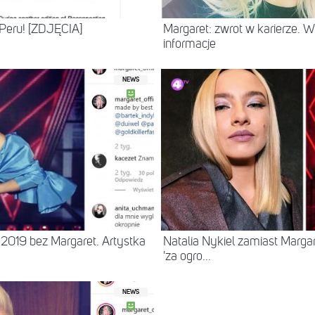
Peru! [ZDJĘCIA]
Margaret: zwrot w karierze. 
informacje
NEWS
019 bez Margaret. Artystka
Natalia Nykiel zamiast Marga
'za ogro...
NEWS