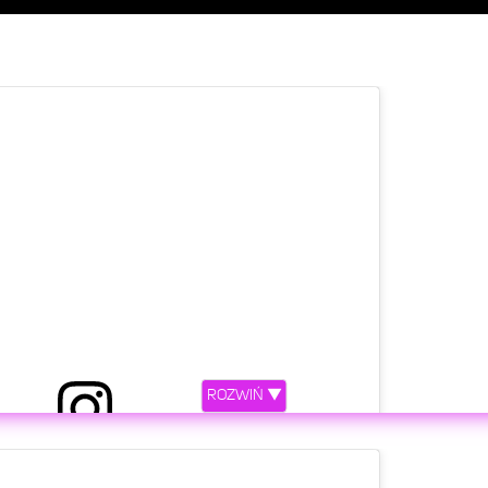
ROZWIŃ ▼
etl ten post na Instagramie.