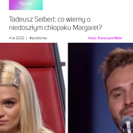
News
Tadeusz Seibert: co wiemy o
niedoszłym chłopaku Margaret?
4 lis 2022
|
#szołbiznes
Autor:
Katarzyna Maler