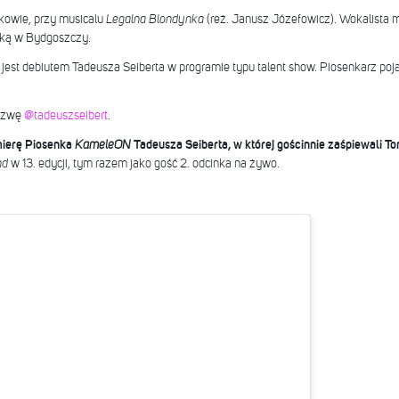
kowie, przy musicalu
Legalna Blondynka
(reż. Janusz Józefowicz). Wokalista 
ską w Bydgoszczy.
 jest debiutem Tadeusza Seiberta w programie typu talent show. Piosenkarz poja
nazwę
@tadeuszseibert
.
mierę Piosenka
KameleON
Tadeusza Seiberta, w której gościnnie zaśpiewali To
nd
w 13. edycji, tym razem jako gość 2. odcinka na żywo.