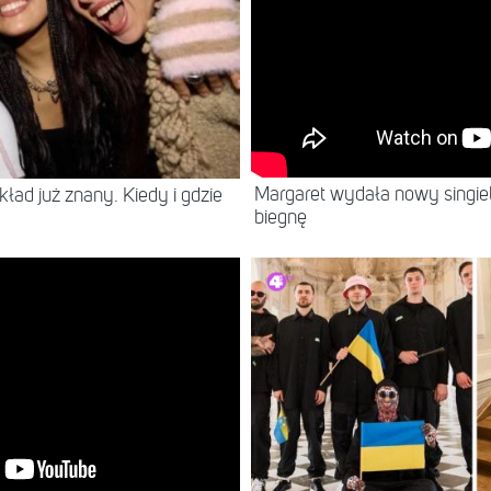
Margaret wydała nowy singiel
ład już znany. Kiedy i gdzie
biegnę
NEWS