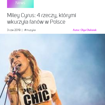
News
Miley Cyrus: 4 rzeczy, którymi
wkurzyła fanów w Polsce
3 cze 2019
|
#muzyka
Autor:
Olga Oleksiak