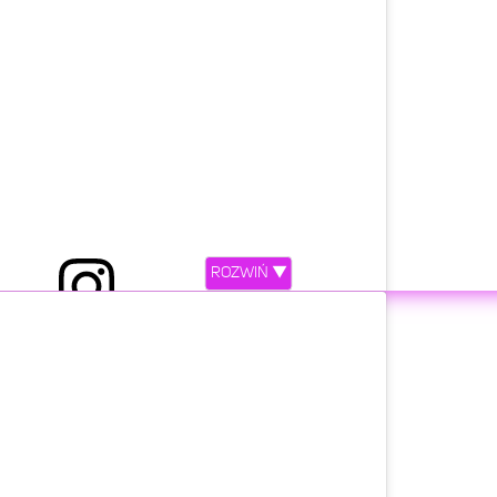
etl ten post na Instagramie.
ROZWIŃ ▼
Miley Cyrus (@mileycyrus)
Cze 2, 2019 o 1:34 PDT
etl ten post na Instagramie.