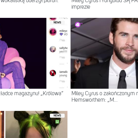
wokalistką uderzył piorun.
Miley Cyrus i Yungblud SĄ PA
imprezie
NEWS
okładce magazynu! „Królowa”
Miley Cyrus o zakończonym 
Hemsworthem: „M...
NEWS