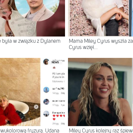
że była w związku z Dylanem
Mama Miley Cyrus wyszła za m
Cyrus wzięł...
NEWS
dwukolorową fryzurą. Udana
Miley Cyrus kolejny raz śpiew