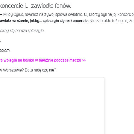
 koncercie i… zawiodła fanów.
 Miley Cyrus, również na żywo, śpiewa świetnie. Ci, którzy byli na jej koncercie
awiała wrażenie, jakby... spieszyła się na koncercie.
Nie zabrakło też opinii, ż
jakby się bardzo spieszyła.
.
odłam.
ra wbiegła na boisko w bieliźnie podczas meczu >>
 w Warszawie? Dała radę czy nie?