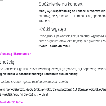
Spóźnienie na koncert
Miley Cyrus spóźniła się na koncert w Warszawie
twierdzą, że 5, a nawet… 20 minut. Cóż, spóźnien
każdemu. ;-)
Krótki występ
Polscy fani z pewnością liczyli na długi występ Mi
przez organizatorów jako największa gwiazda OW
trwało… około 45 minut.
Wieniawą i Baronem! >>
znością
ę na koncercie Cyrus w Polsce twierdzą, że występ gwiazdy był naprawdę świe
ey nie miała w zasadzie żadnego kontaktu z publicznością:
 widownią żaden i przez to lekki smuteczek i zawód.
em to nie wystarcza, kiedy brak kontaktu z słuchaczami. (…) Sprawę wygrał jed
 między nogi, no ale cóż.
(…)
– pisali.
ctwo! Ma 30 lat >>