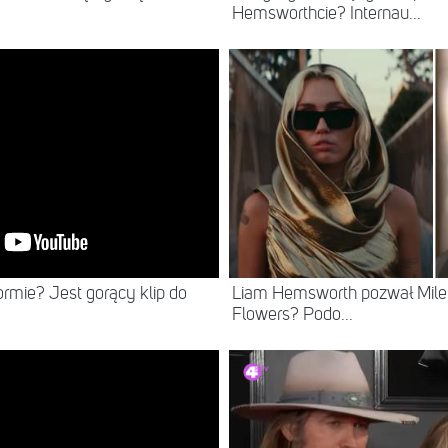
Hemsworthcie? Internau...
NEWS
ormie? Jest gorący klip do
Liam Hemsworth pozwał Miley
Flowers? Podo...
NEWS