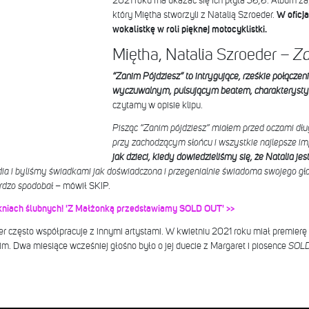
2021 roku ma ukazać się ich płyta
36,6
. Album za
który Miętha stworzyli z Natalią Szroeder.
W oficj
wokalistkę w roli pięknej motocyklistki.
Miętha, Natalia Szroeder –
Za
“Zanim Pójdziesz” to intrygujące, rześkie połączen
wyczuwalnym, pulsującym beatem, charakteryst
czytamy w opisie klipu.
Pisząc “Zanim pójdziesz” miałem przed oczami dł
przy zachodzącym słońcu i wszystkie najlepsze i
jak dzieci, kiedy dowiedzieliśmy się, że Natalia je
ia i byliśmy świadkami jak doświadczona i przegenialnie świadoma swojego gł
ardzo spodobał
– mówił SKIP.
ukniach ślubnych! 'Z Małżonką przedstawiamy SOLD OUT' >>
er często współpracuje z innymi artystami. W kwietniu 2021 roku miał premierę
m. Dwa miesiące wcześniej głośno było o jej duecie z Margaret i piosence
SOL