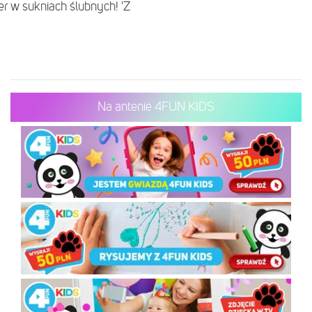
er w sukniach ślubnych! 'Z
Na antenie 4FUN KIDS