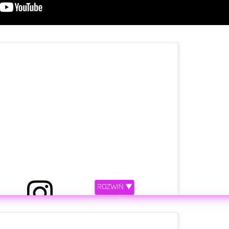
ROZWIŃ ▼
etl ten post na Instagramie.