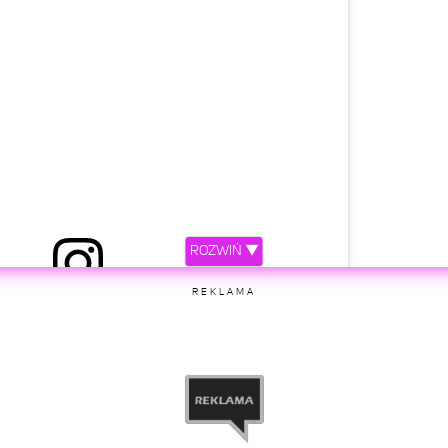
ROZWIŃ ▼
przez Natalia Szroeder (@natalia_szroeder)
REKLAMA
etl ten post na Instagramie.