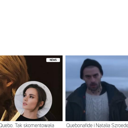
przez Miętha (Skip & AWGS) (@miethamusic)
NEWS
e Quebo. Tak skomentowała
Quebonafide i Natalia Szroe