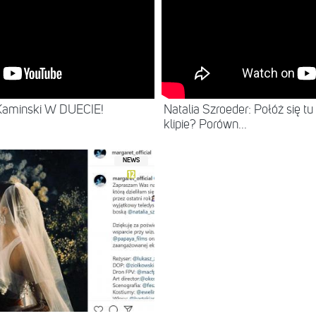
 Kaminski W DUECIE!
Natalia Szroeder: Połóż się 
klipie? Porówn...
NEWS