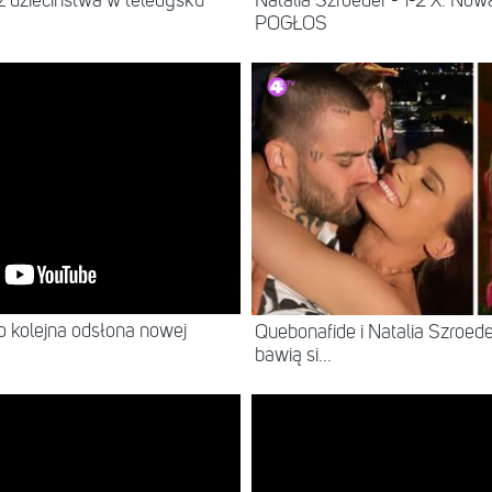
z dzieciństwa w teledysku
Natalia Szroeder - 1-2 X. No
POGŁOS
NEWS
o kolejna odsłona nowej
Quebonafide i Natalia Szroeder
bawią si...
NEWS