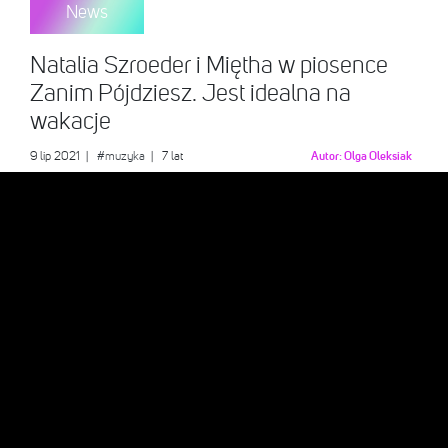
News
Natalia Szroeder i Miętha w piosence
Zanim Pójdziesz. Jest idealna na
wakacje
9 lip 2021
|
#muzyka
| 7 lat
Autor:
Olga Oleksiak