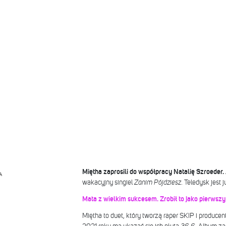
Miętha zaprosili do współpracy Natalię Szroeder.
A
wakacyjny singiel
Zanim Pójdziesz
. Teledysk jest 
Mata z wielkim sukcesem. Zrobił to jako pierwszy
Miętha to duet, który tworzą raper SKIP i produ