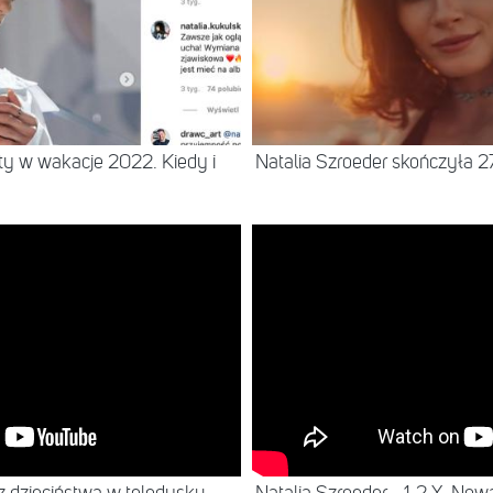
rty w wakacje 2022. Kiedy i
Natalia Szroeder skończyła 2
NEWS